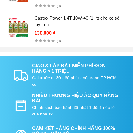
(0)
Castrol Power 1 4T 10W-40 (1 lít) cho xe số,
tay côn
130.000 ₫
(0)
GIAO & LẮP ĐẶT MIỄN PHÍ ĐƠN
HÀNG > 1 TRIỆU
Gọi trước từ 30 - 60 phút - nội trong TP HCM
cũ
NHIỀU THƯƠNG HIỆU ẮC QUY HÀNG
ĐẦU
Chính sách bảo hành tốt nhất 1 đổi 1 nếu lỗi
của nhà sx
CAM KẾT HÀNG CHÍNH HÃNG 100%