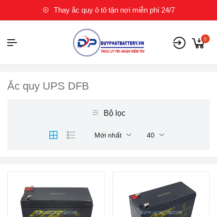
Thay ắc quy ô tô tận nơi miễn phí 24/7
0
Ắc quy UPS DFB
Bộ lọc
Mới nhất
40
Thương hiệu ắc quy:
Thương hiệu ắc quy:
DFB
DFB