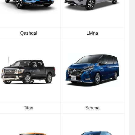
Qashqai
Livina
Titan
Serena