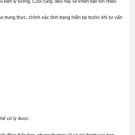
 kiện lý tưởng. Cuối cùng, điều này sẽ khiến bạn tốn nhiều
trung thực, chính xác tình trạng hiện tại trước khi tư vấn
thể xử lý được.
hởi động thấp hơn, nhưng thường sẽ có giá thành cao hơn.