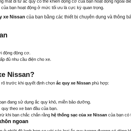
 mất đi từ ắc quy có thể khiến động cơ của bạn hoạt động ngoài điều
n
của bạn hoạt động ở mức tối ưu là cực kỳ quan trọng.
y xe Nissan
của bạn bằng các thiết bị chuyên dụng và thông báo 
san
ởi động động cơ.
ấp đủ nhu cầu điện cho xe.
xe Nissan?
rõ trước khi quyết định chọn
ắc quy xe Nissan
phù hợp:
bạn đang sử dụng ắc quy khô, miễn bảo dưỡng.
 quy theo xe ban đầu của bạn.
rừ khi bạn chắc chắn rằng
hệ thống sạc của xe Nissan
của bạn có 
 khôn ngoan
 ở nhiệt độ lạnh hơn so với các loại ắc quy tương đương có dòng k