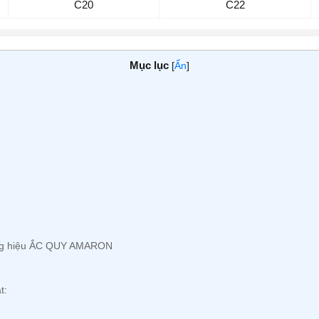
C20
C22
Mục lục
[
Ẩn
]
ương hiệu ẮC QUY AMARON
t: