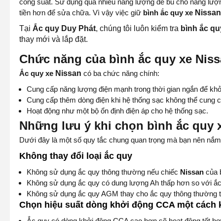
công suất. Sử dụng quá nhiều năng lượng để bù cho năng lượng
tiền hơn để sửa chữa. Vì vậy việc giữ
bình ắc quy xe
Nissa
Tại
Ắc quy Duy Phát
, chúng tôi luôn kiểm tra
bình ắc qu
thay mới và lắp đặt.
Chức năng của bình ắc quy xe Nis
Ắc quy xe
Nissan
có ba chức năng chính:
Cung cấp năng lượng điện mạnh trong thời gian ngắn để kh
Cung cấp thêm dòng điện khi hệ thống sạc không thể cung c
Hoạt động như một bộ ổn định điện áp cho hệ thống sạc.
Những lưu ý khi chọn bình ắc quy 
Dưới đây là một số quy tắc chung quan trọng mà bạn nên nắm 
Không thay đổi loại ắc quy
Không sử dụng ắc quy thông thường nếu chiếc
Nissan
của 
Không sử dụng ắc quy có dung lượng Ah thấp hơn so với ắc
Không sử dụng ắc quy AGM thay cho ắc quy thông thường t
Chọn hiệu suất dòng khởi động CCA một cách
Ắc quy có dòng khởi động CCA cao hơn sẽ hoạt động tốt hơn