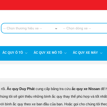
-- Chọn thương hiệu xe --
-- Chọn dòng xe --
ẮC QUY Ô TÔ
ẮC QUY XE MÔ TÔ
ẮC QUY XE MÁY
 rối.
Ắc quy Duy Phát
cung cấp bảng tra cứu
ắc quy xe Nissan
để h
húng tôi sẽ giới thiệu những bình ắc quy thay thế phù hợp và tốt nhấ
với bình ắc quy theo xe ban đầu của bạn. Hoặc gọi cho chúng tôi the