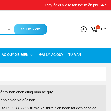
Thay ắc quy ô tô tận nơi miễn phí 24/7
0
Tìm kiếm
0 ₫
ẮC QUY XE ĐIỆN
ĐẠI LÝ ẮC QUY
TƯ VẤN
ỗ trợ bạn chọn đúng bình ắc quy.
t cho chiếc xe của bạn.
o số
0935 77 22 55
trước khi thực hiện hoàn tất đơn hàng để