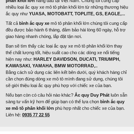
phân khối lớn
hàng đầu tại Việt Nam. Chúng tôi cung cấp
nhiều loại ắc quy xe mô tô phân khối lớn từ những thương hiệu
ắc quy như
YUASA, MOTOBATT, TOPLITE, GS, EAGLE,...
Tất cả
bình ắc quy xe
mô tô phân khối lớn chúng tôi cung cấp
đều được bảo hành 6 tháng, đảm bảo hài lòng 60 ngày, hỗ trợ
giao hàng nhanh chóng, lắp đặt tận nơi.
Bạn sẽ tìm thấy các loại ắc quy xe mô tô phân khối lớn thay
thế chất lượng tốt, hiệu suất cao cho các dòng xe nổi tiếng
hiện nay như:
HARLEY DAVIDSON, DUCATI, TRIUMPH,
KAWASAKI, YAMAHA, BMW MOTORRAD,..
Bằng cách sử dụng các liên kết bên dưới, quý khách hàng chỉ
cần chọn đúng dòng xe mô tô mình đang sử dụng, chúng tôi
sẽ giới thiệu loại ắc quy phù hợp với chiếc xe của bạn.
Nếu bạn còn có câu hỏi nào khác?
Ắc quy Duy Phát
luôn sẵn
sàng tư vấn kỹ hơn để giúp bạn có thể lựa chọn
bình ắc quy
xe
mô tô phân khối lớn
phù hợp nhất cho chiếc xe của bạn.
Liên hệ:
0935 77 22 55