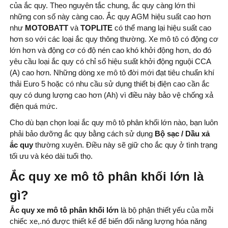
của ắc quy. Theo nguyên tắc chung, ắc quy càng lớn thì
những con số này càng cao. Ắc quy AGM hiệu suất cao hơn
như
MOTOBATT
và
TOPLITE
có thể mang lại hiệu suất cao
hơn so với các loại ắc quy thông thường. Xe mô tô có động cơ
lớn hơn và động cơ có độ nén cao khó khởi động hơn, do đó
yêu cầu loại ắc quy có chỉ số hiệu suất khởi động nguội CCA
(A) cao hơn. Những dòng xe mô tô đời mới đạt tiêu chuẩn khí
thải Euro 5 hoặc có nhu cầu sử dụng thiết bị điện cao cần ắc
quy có dung lượng cao hơn (Ah) vì điều này bảo vệ chống xả
điện quá mức.
Cho dù bạn chọn loại ắc quy mô tô phân khối lớn nào, bạn luôn
phải bảo dưỡng ắc quy bằng cách sử dụng
Bộ sạc / Dầu xả
ắc quy
thường xuyên. Điều này sẽ giữ cho ắc quy ở tình trạng
tối ưu và kéo dài tuổi thọ.
Ắc quy xe mô tô phân khối lớn là
gì?
Ắc quy xe mô tô phân khối lớn
là bộ phận thiết yếu của mỗi
chiếc xe,.nó được thiết kế để biến đổi năng lượng hóa năng