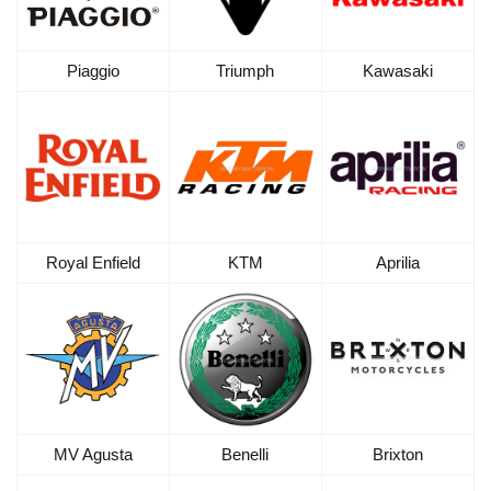
Piaggio
Kawasaki
Triumph
Royal Enfield
KTM
Aprilia
MV Agusta
Brixton
Benelli