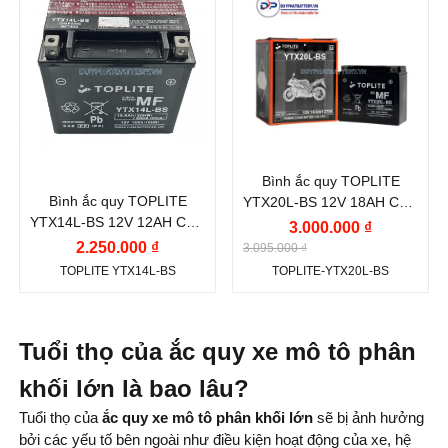
Thương hiệu ắc quy:
Thương hiệu ắc quy:
Kiểu cọc:
Cọc bắt ốc
Vị trí cọc:
Cọc thuận R
TOPLITE
TOPLITE
Điện thế (V):
12 V
Điện thế (V):
12 V
Kiểu cọc:
Cọc bắt ốc
Dung lượng (Ah):
12.6
Vị trí cọc:
Cọc nghịch L
Ah
Kiểu cọc:
Cọc bắt ốc
Dòng khởi động CCA
Bình ắc quy TOPLITE
Dung lượng (Ah):
18
(A):
Bình ắc quy TOPLITE
YTX20L-BS 12V 18AH CCA
Ah
200 A
YTX14L-BS 12V 12AH CCA
270A
3.000.000 ₫
200A
2.250.000 ₫
Công nghệ:
AGM
3.095.000 ₫
TOPLITE YTX14L-BS
TOPLITE-YTX20L-BS
(Absorbent Glass
Mat)
Vị trí cọc:
Cọc nghịch L
Tuổi thọ của ắc quy xe mô tô phân
Kiểu cọc:
Cọc bắt ốc
khối lớn là bao lâu?
Tuổi thọ của
ắc quy xe mô tô phân khối lớn
sẽ bị ảnh hưởng
bởi các yếu tố bên ngoài như điều kiện hoạt động của xe, hệ