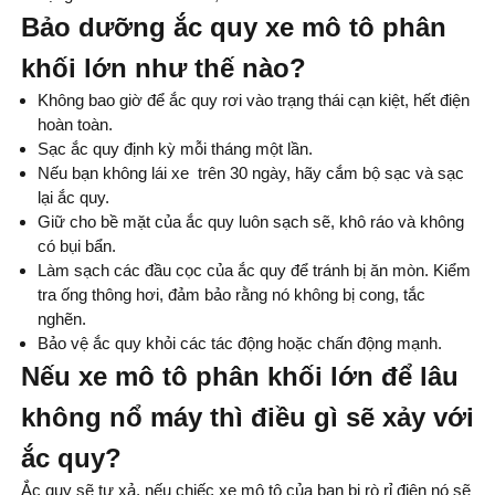
Bảo dưỡng ắc quy xe mô tô phân
khối lớn như thế nào?
Không bao giờ để ắc quy rơi vào trạng thái cạn kiệt, hết điện
hoàn toàn.
Sạc ắc quy định kỳ mỗi tháng một lần.
Nếu bạn không lái xe trên 30 ngày, hãy cắm bộ sạc và sạc
lại ắc quy.
Giữ cho bề mặt của ắc quy luôn sạch sẽ, khô ráo và không
có bụi bẩn.
Làm sạch các đầu cọc của ắc quy để tránh bị ăn mòn. Kiểm
tra ống thông hơi, đảm bảo rằng nó không bị cong, tắc
nghẽn.
Bảo vệ ắc quy khỏi các tác động hoặc chấn động mạnh.
Nếu xe mô tô phân khối lớn để lâu
không nổ máy thì điều gì sẽ xảy với
ắc quy?
Ắc quy sẽ tự xả, nếu chiếc xe mô tô của bạn bị rò rỉ điện nó sẽ