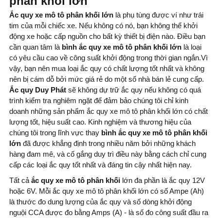
phân khối lớn
Ắc quy xe mô tô phân khối lớn
là phụ tùng được ví như trái
tim của mỗi chiếc xe. Nếu không có nó, bạn không thể khởi
động xe hoặc cấp nguồn cho bất kỳ thiết bị điện nào. Điều bạn
cần quan tâm là
bình ắc quy xe mô tô phân khối lớn
là loại
có yêu cầu cao về công suất khởi động trong thời gian ngắn.Vì
vậy, bạn nên mua loại ắc quy có chất lượng tốt nhất và không
nên bị cám dỗ bởi mức giá rẻ do một số nhà bán lẻ cung cấp.
Ắc quy Duy Phát
sẽ không dự trữ ắc quy nếu không có quá
trình kiểm tra nghiêm ngặt để đảm bảo chúng tôi chỉ kinh
doanh những sản phẩm ắc quy xe mô tô phân khối lớn có chất
lượng tốt, hiệu suất cao. Kinh nghiệm và thương hiệu của
chúng tôi trong lĩnh vực thay
bình ắc quy xe mô tô phân khối
lớn
đã được khẳng định trong nhiều năm bởi những khách
hàng đam mê, và cố gắng duy trì điều này bằng cách chỉ cung
cấp các loại ắc quy tốt nhất và đáng tin cậy nhất hiện nay.
Tất cả
ắc quy xe mô tô phân khối
lớn đa phần là ắc quy 12V
hoặc 6V. Mỗi ắc quy xe mô tô phân khối lớn có số Ampe (Ah)
là thước đo dung lượng của ắc quy và số dòng khởi động
nguội CCA được đo bằng Amps (A) - là số đo công suất đầu ra