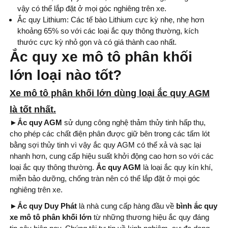
vậy có thể lắp đặt ở mọi góc nghiêng trên xe.
Ắc quy Lithium: Các tế bào Lithium cực kỳ nhẹ, nhẹ hơn
khoảng 65% so với các loại ắc quy thông thường, kích
thước cực kỳ nhỏ gọn và có giá thành cao nhất.
Ắc quy xe mô tô phân khối
lớn loại nào tốt?
Xe mô tô phân khối lớn
dùng loại ắc quy AGM
là tốt nhất.
►Ắc quy AGM
sử dụng công nghệ thảm thủy tinh hấp thụ,
cho phép các chất điện phân được giữ bên trong các tấm lót
bằng sợi thủy tinh vì vậy ắc quy AGM có thể xả và sạc lại
nhanh hơn, cung cấp hiệu suất khởi động cao hơn so với các
loại ắc quy thông thường.
Ắc quy AGM
là loại ắc quy kín khí,
miễn bảo dưỡng, chống tràn nên có thể lắp đặt ở mọi góc
nghiêng trên xe.
►Ắc quy Duy Phát
là nhà cung cấp hàng đầu về
bình ắc quy
xe mô tô phân khối lớn
từ những thương hiệu ắc quy đáng