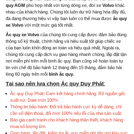
quy AGM
phù hợp nhất với từng dòng xe, đời xe
Volvo
khác
nhau của khách hàng. Chúng tôi luôn dự trữ hàng hóa đầy đủ,
đa dạng thương hiệu vì vậy bạn luôn có thể mua được
ắc quy
xe Volvo
với một mức giá tốt nhất.
Ắc quy xe Volvo
của chúng tôi cung cấp được đảm bảo đúng
thông số kỹ thuật, chính hãng và hiệu suất tốt giúp chiếc xe
của bạn luôn khởi động an toàn và hiệu quả nhất. Ngoài ra,
chúng tôi cung cấp dịch vụ giao hàng nhanh chóng, lắp đặt tận
nơi miễn phí trên mỗi bình ắc quy. Bạn cũng sẽ hoàn toàn tự
tin với chế độ bảo hành 12 tháng đến 15 tháng, đảm bảo hài
lòng 60 ngày trên mỗi
bình
ắc quy.
Tại sao nên lựa chọn Ắc quy Duy Phát
:
Ắc quy Duy Phát: Cam kết hàng chính hãng. Rõ nguồn gốc
xuất xứ, Date mới 100%
Thông tin bảo hành: Đổi trả bảo hành cực kỳ dễ dàng, chỉ
cần số điện thoại, đổi mới 100% nếu lỗi của nhà sản xuất.
Báo giá cạnh tranh cho khách hàng thân thiết, khách hàng
mua số lượng lớn.
Giao hàng, lắp đặt, kiểm tra ắc quy miễn phí tận nơi khu vực