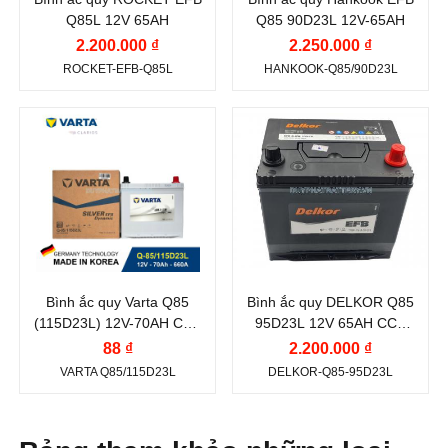
Công nghệ:
EFB
Dòng khởi động
Q85L 12V 65AH
Q85 90D23L 12V-65AH
CCA (A):
(Enhanced Flooded
2.200.000 ₫
2.250.000 ₫
Battery)
670 A
ROCKET-EFB-Q85L
HANKOOK-Q85/90D23L
Vị trí cọc:
Cọc nghịch
Công nghệ:
EFB
L
(Enhanced Flooded
Thương hiệu ắc
Thương hiệu ắc
Battery)
quy:
quy:
Kiểu cọc:
Cọc tiêu
Vị trí cọc:
Cọc nghịch
VARTA
DELKOR
chuẩn
L
Điện thế (V):
12 V
Điện thế (V):
12 V
Kiểu cọc:
Cọc tiêu
Dung lượng (Ah):
70
Dung lượng (Ah):
65
chuẩn
Ah
Ah
Bình ắc quy Varta Q85
Bình ắc quy DELKOR Q85
Dòng khởi động
Dòng khởi động
(115D23L) 12V-70AH CCA
95D23L 12V 65AH CCA
CCA (A):
CCA (A):
660A
620A
88 ₫
2.200.000 ₫
660 A
620 A
VARTA Q85/115D23L
DELKOR-Q85-95D23L
Công nghệ:
EFB
Công nghệ:
EFB
(Enhanced Flooded
(Enhanced Flooded
Battery)
Battery)