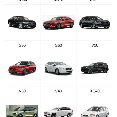
S90
S60
V90
V60
V40
XC40