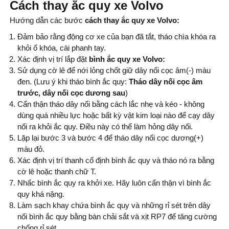
Cách thay ắc quy xe Volvo
Hướng dẫn các bước
cách thay
ắc quy xe Volvo:
Đảm bảo rằng động cơ xe của bạn đã tắt, tháo chìa khóa ra
khỏi ổ khóa, cài phanh tay.
Xác định vị trí lắp đặt
bình ắc quy xe Volvo:
Sử dụng cờ lê để nới lỏng chốt giữ dây nối cọc âm(-) màu
đen. (Lưu ý khi tháo bình ắc quy:
Tháo dây nối cọc âm
trước, dây nối cọc dương sau
)
Cẩn thận tháo dây nối bằng cách lắc nhẹ và kéo - không
dùng quá nhiều lực hoặc bất kỳ vật kim loại nào để cạy dây
nối ra khỏi ắc quy. Điều này có thể làm hỏng dây nối.
Lặp lại bước 3 và bước 4 để tháo dây nối cọc dương(+)
màu đỏ.
Xác định vị trí thanh cố định bình ắc quy và tháo nó ra bằng
cờ lê hoặc thanh chữ T.
Nhấc bình ắc quy ra khởi xe. Hãy luôn cẩn thận vì bình ắc
quy khá nặng.
Làm sạch khay chứa bình ắc quy và những rỉ sét trên dây
nối bình ắc quy bằng bàn chải sắt và xịt RP7 để tăng cường
chống rỉ sét.