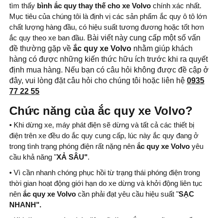
tìm thấy
bình ắc quy thay thế cho xe
Volvo
chính xác nhất.
Mục tiêu của chúng tôi là định vị các sản phẩm ắc quy ô tô lớn
chất lượng hàng đầu, có hiệu suất tương đương hoặc tốt hơn
ắc quy theo xe ban đầu.
Bài viết này cung cấp một số vấn
đề thường gặp về
ắc quy xe Volvo
nhằm giúp khách
hàng có được những kiến thức hữu ích trước khi ra quyết
định mua hàng. Nếu bạn có câu hỏi không được đề cập ở
đây, vui lòng đặt câu hỏi cho chúng tôi hoặc liên hệ
0935
77 22 55
Chức năng của ắc quy xe Volvo?
• Khi dừng xe, máy phát điện sẽ dừng và tất cả các thiết bị
điện trên xe đều do ắc quy cung cấp, lúc này ắc quy đang ở
trong tình trạng phóng điện rất nặng nên
ắc quy xe Volvo
yêu
cầu khả năng "
XẢ SÂU"
.
• Vì cần nhanh chóng phục hồi từ trạng thái phóng điện trong
thời gian hoạt động giới hạn do xe dừng và khởi động liên tục
nên
ắc quy xe Volvo
cần phải đạt yêu cầu hiệu suất "
SẠC
NHANH".