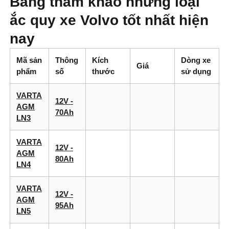
Bảng tham khảo những loại
Vị trí cọc:
Cọc nghịch
Vị trí cọc:
Cọc nghịch
ắc quy xe Volvo tốt nhất hiện
L
L
nay
Kiểu cọc:
Cọc tiêu
Kiểu cọc:
Cọc tiêu
Mã sản
chuẩn
Thông
Kích
chuẩn
Dòng xe
Giá
phẩm
số
thước
sử dụng
Nước sản xuất:
Hàn
Quốc
VARTA
12V -
AGM
70Ah
LN3
VARTA
12V -
AGM
80Ah
LN4
VARTA
12V -
AGM
95Ah
LN5