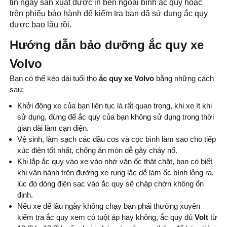
tin ngày sản xuất được in bên ngoài bình ắc quy hoặc
trên phiếu bảo hành để kiểm tra bạn đã sử dụng ắc quy
được bao lâu rồi.
Hướng dẫn bảo dưỡng ắc quy xe
Volvo
Bạn có thể kéo dài tuổi thọ
ắc quy xe Volvo
bằng những cách
sau:
Khởi động xe của bạn liên tục là rất quan trọng, khi xe ít khi
sử dụng, đừng để ắc quy của bạn không sử dụng trong thời
gian dài làm cạn điện.
Vệ sinh, làm sạch các đầu cos và cọc bình làm sao cho tiếp
xúc điện tốt nhất, chống ăn mòn dễ gây cháy nổ.
Khi lắp ắc quy vào xe vào nhớ vặn ốc thật chặt, bạn có biết
khi vận hành trên đường xe rung lắc dễ làm ốc bình lỏng ra,
lúc đó dòng điện sạc vào ắc quy sẽ chập chờn không ổn
định.
Nếu xe để lâu ngày không chạy bạn phải thường xuyên
kiểm tra ắc quy xem có tuột áp hay không, ắc quy đủ
Volt
từ