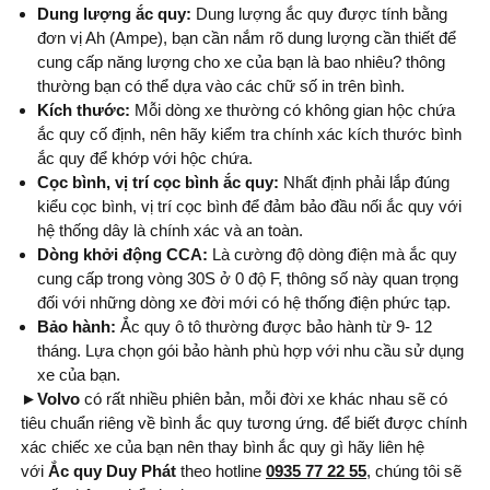
Dung lượng ắc quy:
Dung lượng ắc quy được tính bằng
đơn vị Ah (Ampe), bạn cần nắm rõ dung lượng cần thiết để
cung cấp năng lượng cho xe của bạn là bao nhiêu? thông
thường bạn có thể dựa vào các chữ số in trên bình.
Kích thước:
Mỗi dòng xe thường có không gian hộc chứa
ắc quy cố định, nên hãy kiểm tra chính xác kích thước bình
ắc quy để khớp với hộc chứa.
Cọc bình, vị trí cọc bình ắc quy:
Nhất định phải lắp đúng
kiểu cọc bình, vị trí cọc bình để đảm bảo đầu nối ắc quy với
hệ thống dây là chính xác và an toàn.
Dòng khởi động CCA:
Là cường độ dòng điện mà ắc quy
cung cấp trong vòng 30S ở 0 độ F, thông số này quan trọng
đối với những dòng xe đời mới có hệ thống điện phức tạp.
Bảo hành:
Ắc quy ô tô thường được bảo hành từ 9- 12
tháng. Lựa chọn gói bảo hành phù hợp với nhu cầu sử dụng
xe của bạn.
►Volvo
có rất nhiều phiên bản, mỗi đời xe khác nhau sẽ có
tiêu chuẩn riêng về bình ắc quy tương ứng. để biết được chính
xác chiếc xe của bạn nên thay bình ắc quy gì hãy liên hệ
với
Ắc quy Duy Phát
theo hotline
0935 77 22 55
, chúng tôi sẽ