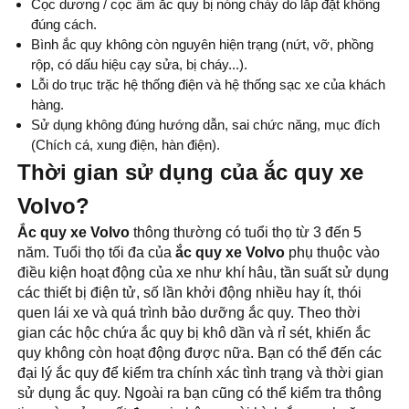
Cọc dương / cọc âm ắc quy bị nóng chảy do lắp đặt không
đúng cách.
Bình ắc quy không còn nguyên hiện trạng (nứt, vỡ, phồng
rộp, có dấu hiệu cạy sửa, bị cháy...).
Lỗi do trục trặc hệ thống điện và hệ thống sạc xe của khách
hàng.
Sử dụng không đúng hướng dẫn, sai chức năng, mục đích
(Chích cá, xung điện, hàn điện).
Thời gian sử dụng của ắc quy xe
Volvo?
Ắc quy xe Volvo
thông thường có tuổi thọ từ 3 đến 5
năm. Tuổi thọ tối đa của
ắc quy xe Volvo
phụ thuộc vào
điều kiện hoạt động của xe như khí hâu, tần suất sử dụng
các thiết bị điện tử, số lần khởi động nhiều hay ít, thói
quen lái xe và quá trình bảo dưỡng ắc quy. Theo thời
gian các hộc chứa ắc quy bị khô dần và rỉ sét, khiến ắc
quy không còn hoạt động được nữa. Bạn có thể đến các
đại lý ắc quy để kiểm tra chính xác tình trạng và thời gian
sử dụng ắc quy. Ngoài ra bạn cũng có thể kiểm tra thông