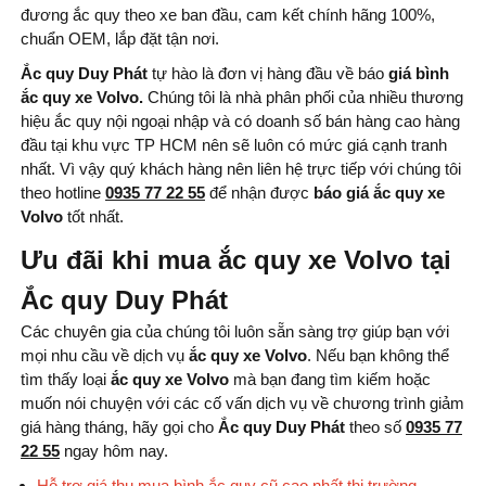
đương ắc quy theo xe ban đầu, cam kết chính hãng 100%,
chuẩn OEM, lắp đặt tận nơi.
Ắc quy Duy Phát
tự hào là đơn vị hàng đầu về báo
giá bình
ắc quy xe Volvo.
Chúng tôi là nhà phân phối của nhiều thương
hiệu ắc quy nội ngoại nhập và có doanh số bán hàng cao hàng
đầu tại khu vực TP HCM nên sẽ luôn có mức giá cạnh tranh
nhất. Vì vậy quý khách hàng nên liên hệ trực tiếp với chúng tôi
theo hotline
0935 77 22 55
để nhận được
báo
giá ắc quy xe
Volvo
tốt nhất.
Ưu đãi khi mua ắc quy xe Volvo tại
Ắc quy Duy Phát
Các chuyên gia của chúng tôi luôn sẵn sàng trợ giúp bạn với
mọi nhu cầu về dịch vụ
ắc quy xe Volvo
. Nếu bạn không thể
tìm thấy loại
ắc quy xe Volvo
mà bạn đang tìm kiếm hoặc
muốn nói chuyện với các cố vấn dịch vụ về chương trình giảm
giá hàng tháng, hãy gọi cho
Ắc quy Duy Phát
theo số
0935 77
22 55
ngay hôm nay.
Hỗ trợ giá thu mua bình ắc quy cũ cao nhất thị trường.