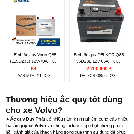
Thương hiệu ắc
Thương hiệu ắc
Battery)
quy:
quy:
Kiểu cọc:
Cọc tiêu
Vị trí cọc:
Cọc nghịch
VARTA
DELKOR
chuẩn
L
Điện thế (V):
12 V
Điện thế (V):
12 V
Kiểu cọc:
Cọc tiêu
Dung lượng (Ah):
70
Dung lượng (Ah):
65
chuẩn
Ah
Ah
Bình ắc quy Varta Q85
Bình ắc quy DELKOR Q85
Dòng khởi động
Dòng khởi động
(115D23L) 12V-70AH CCA
95D23L 12V 65AH CCA
CCA (A):
CCA (A):
660A
620A
88 ₫
2.200.000 ₫
660 A
620 A
VARTA Q85/115D23L
DELKOR-Q85-95D23L
Công nghệ:
EFB
Công nghệ:
EFB
(Enhanced Flooded
(Enhanced Flooded
Battery)
Battery)
Thương hiệu ắc quy tốt dùng
Vị trí cọc:
Cọc nghịch
Vị trí cọc:
Cọc nghịch
cho xe Volvo?
L
L
►Ắc quy Duy Phát
có nhiều năm kinh nghiệm cung cấp nhiều
Kiểu cọc:
Cọc tiêu
Kiểu cọc:
Cọc tiêu
loại
ắc quy xe Volvo
và chúng tôi luôn cập nhật những phản
hồi, đánh giá của khách hàng trong quá trình sử dụng để phục
chuẩn
chuẩn