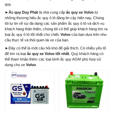
quy.
►Ắc quy Duy Phát
là nhà cung cấp
ắc quy xe Volvo
từ
những thương hiệu ắc quy ô tô đáng tin cậy hiện nay. Chúng
tôi tự tin về sự đa dạng các sản phẩm ắc quy ô tô và dịch vụ
khách hàng thân thiện, chúng tôi có thể giúp khách hàng tìm ra
loại ắc quy ô tô tốt nhất cho chiếc
Volvo
của bạn dựa trên nhu
cầu thực tế và thói quen lái xe của bạn.
►
Đây có thể là một câu hỏi khó để giải thích. Có nhiều yếu tố
để tìm ra loại
ắc quy xe Volvo tốt nhất
. Quý khách hàng có
thể tham khảo thêm các loại bình ắc quy AGM phù hợp sử
dụng cho xe
Volvo
Thương hiệu ắc
Thương hiệu ắc
quy:
quy:
GS
AMARON
Điện thế (V):
12 V
Điện thế (V):
12 V
Dung lượng (Ah):
65
Dung lượng (Ah):
65