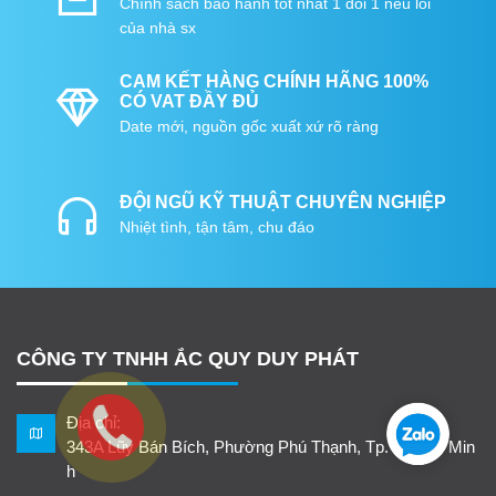
Chính sách bảo hành tốt nhất 1 đổi 1 nếu lỗi
của nhà sx
CAM KẾT HÀNG CHÍNH HÃNG 100%
CÓ VAT ĐẦY ĐỦ
Date mới, nguồn gốc xuất xứ rõ ràng
ĐỘI NGŨ KỸ THUẬT CHUYÊN NGHIỆP
Nhiệt tình, tận tâm, chu đáo
CÔNG TY TNHH ẮC QUY DUY PHÁT
Địa chỉ:
343A Lũy Bán Bích, Phường Phú Thạnh, Tp. Hồ Chí Min
h