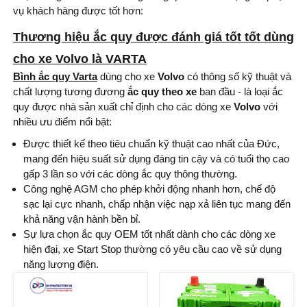
vụ khách hàng được tốt hơn:
Nước sản xuất:
Hàn
Thương hiệu ắc quy được đánh giá tốt tốt dùng
Quốc
cho xe Volvo là VARTA
Bình ắc quy
Varta
dùng cho xe
Volvo
có thông số kỹ thuật và
chất lượng tương đương
ắc quy theo xe
ban đầu - là loại ắc
quy được nhà sản xuất chỉ định cho các dòng xe
Volvo
với
nhiều ưu điểm nổi bật:
Được thiết kế theo tiêu chuẩn kỹ thuật cao nhất của Đức,
mang đến hiệu suất sử dụng đáng tin cậy và có tuổi thọ cao
gấp 3 lần so với các dòng ắc quy thông thường.
Công nghệ AGM cho phép khởi động nhanh hơn, chế độ
sạc lại cực nhanh, chấp nhận việc nạp xả liên tục mang đến
khả năng vận hành bền bỉ.
Sự lựa chọn ắc quy OEM tốt nhất dành cho các dòng xe
hiện đại, xe Start Stop thường có yêu cầu cao về sử dụng
năng lượng điện.
Thương hiệu ắc
Thương hiệu ắc
quy:
quy: