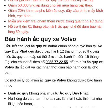
Giảm 50.000 vnđ áp dụng cho lần mua hàng tiếp theo.
Giảm 20% khi mua phụ kiện ắc quy: dây câu bình, máy kích
bình, cọc bình.
Miễn phí kiểm tra, châm thêm nước trong quá trình sử dụng.
Hỗ trợ thêm 01 tháng bảo hành ắc quy, chế độ đảm bảo hài
lòng 60 ngày.
Bảo hành ắc quy xe Volvo
Hầu hết các loại
ắc quy xe Volvo
chính hãng được bán tại
Ắc
quy Duy Phát
đều được bảo hành 12 tháng, một số thương
hiệu ắc quy cao cấp có thể được bảo hành lên đến 15 tháng.
Gọi cho chúng tôi theo số
0935 77 22 55
để tra cứu
ắc quy xe
Volvo
đã lắp đặt và xác nhận thời gian bảo hành còn lại cho
bạn.
Có một số lý do khiến
ắc quy xe Volvo
không được bảo hành
như:
Bình ắc quy
không phải mua từ
Ắc quy Duy Phát
.
Hư hỏng do va chạm như tai nạn, làm rớt hoặc thiên tai như
lũ lụt, hỏa hoạn,...