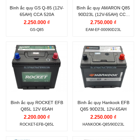
Ah
Ah
Bình ắc quy GS Q-85 (12V-
Bình ắc quy AMARON Q85
Dòng khởi động
Dòng khởi động
65AH) CCA 520A
90D23L (12V-65AH) CCA
CCA (A):
CCA (A):
600A
2.250.000 ₫
2.750.000 ₫
520 A
600 A
GS-Q85
EAM-EF-00090D23L
Công nghệ:
EFB
Công nghệ:
EFB
(Enhanced Flooded
(Enhanced Flooded
Thương hiệu ắc
Thương hiệu ắc
Battery)
Battery)
quy:
quy:
Vị trí cọc:
Cọc nghịch
Vị trí cọc:
Cọc nghịch
ROCKET
HANKOOK ATLAS
L
L
Điện thế (V):
12 V
Điện thế (V):
12 V
Kiểu cọc:
Cọc tiêu
Kiểu cọc:
Cọc tiêu
Dung lượng (Ah):
65
Dung lượng (Ah):
65
chuẩn
chuẩn
Ah
Ah
Bình ắc quy ROCKET EFB
Bình ắc quy Hankook EFB
Công nghệ:
EFB
Dòng khởi động
Q85L 12V 65AH
Q85 90D23L 12V-65AH
CCA (A):
(Enhanced Flooded
2.200.000 ₫
2.250.000 ₫
Battery)
670 A
ROCKET-EFB-Q85L
HANKOOK-Q85/90D23L
Vị trí cọc:
Cọc nghịch
Công nghệ:
EFB
L
(Enhanced Flooded