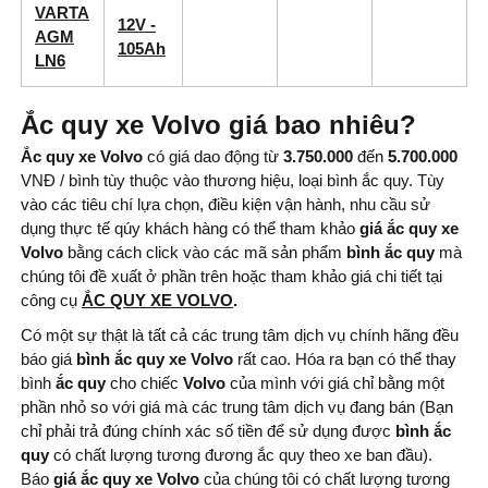
VARTA
12V -
AGM
105Ah
LN6
Ắc quy xe Volvo giá bao nhiêu?
Ắc quy xe Volvo
có giá dao động từ
3.750.000
đến
5.700.000
VNĐ / bình tùy thuộc vào thương hiệu, loại bình ắc quy. Tùy
vào các tiêu chí lựa chọn, điều kiện vận hành, nhu cầu sử
dụng thực tế qúy khách hàng có thể tham khảo
giá ắc quy xe
Volvo
bằng cách click vào các mã sản phẩm
bình ắc quy
mà
chúng tôi đề xuất ở phần trên hoặc tham khảo giá chi tiết tại
công cụ
ẮC QUY XE VOLVO
.
Có một sự thật là tất cả các trung tâm dịch vụ chính hãng đều
báo giá
bình ắc quy xe Volvo
rất cao. Hóa ra bạn có thể thay
bình
ắc quy
cho chiếc
Volvo
của mình với giá chỉ bằng một
phần nhỏ so với giá mà các trung tâm dịch vụ đang bán (Bạn
chỉ phải trả đúng chính xác số tiền để sử dụng được
bình ắc
quy
có chất lượng tương đương ắc quy theo xe ban đầu).
Báo
giá ắc quy xe Volvo
của chúng tôi có chất lượng tương