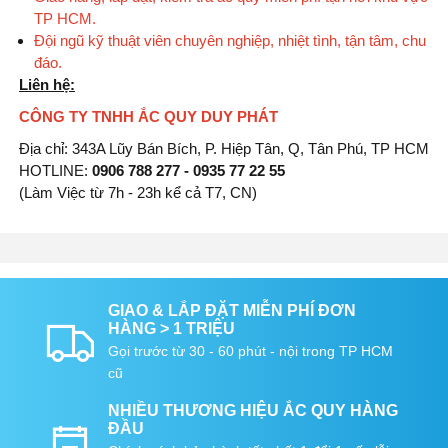
TP HCM.
Đội ngũ kỹ thuật viên chuyên nghiệp, nhiệt tình, tận tâm, chu
đáo.
Liên hệ:
CÔNG TY TNHH ẮC QUY DUY PHÁT
Địa chỉ: 343A Lũy Bán Bích, P. Hiệp Tân, Q, Tân Phú, TP HCM
HOTLINE:
0906 788 277 - 0935 77 22 55
(Làm Việc từ 7h - 23h kể cả T7, CN)
GIAO & LẮP ĐẶT MIỄN PHÍ ĐƠN
HÀNG > 1 TRIỆU
Gọi trước từ 30 - 60 phút - nội trong TP HCM
cũ
NHIỀU THƯƠNG HIỆU ẮC QUY HÀNG
ĐẦU