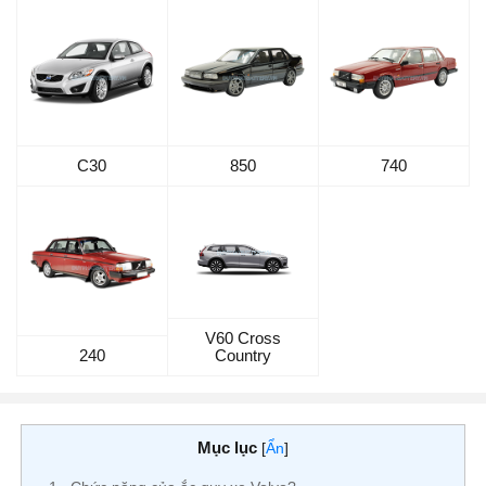
C30
850
740
V60 Cross
240
Country
Mục lục
[
Ẩn
]