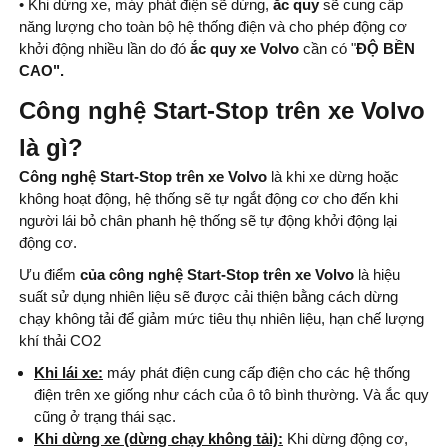
• Khi dừng xe, máy phát điện sẽ dừng,
ắc quy
sẽ cung cấp
năng lượng cho toàn bộ hệ thống điện và cho phép động cơ
khởi động nhiều lần do đó
ắc quy xe Volvo
cần có "
ĐỘ BỀN
CAO".
Công nghệ Start-Stop trên xe Volvo
là gì?
Công nghệ Start-Stop trên xe Volvo
là khi xe dừng hoặc
không hoạt động, hệ thống sẽ tự ngắt động cơ cho đến khi
người lái bỏ chân phanh hệ thống sẽ tự động khởi động lại
động cơ.
Ưu điểm
của công nghệ Start-Stop trên xe Volvo
là hiệu
suất sử dụng nhiên liệu sẽ được cải thiện bằng cách dừng
chạy không tải để giảm mức tiêu thụ nhiên liệu, hạn chế lượng
khí thải CO2
Khi lái xe:
máy phát điện cung cấp điện cho các hệ thống
điện trên xe giống như cách của ô tô bình thường. Và ắc quy
cũng ở trạng thái sạc.
Khi dừng xe (dừng chạy không tải):
Khi dừng động cơ,