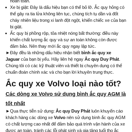
hoàn toàn.
Xe bị giật: Đây là dấu hiệu bạn có thể bỏ lỡ. Ắc quy hỏng có
thể gây ra tia lửa không liên tục, chúng tích tụ dần và đốt
cháy nhiên liệu trong xi lanh đột ngột, khiến chiếc xe của bạn
bị giật.
Ấc quy bị phồng rộp, tỏa nhiệt nóng bất thường: điều này
khiến chất lượng ắc quy và sự an toàn không còn được
đảm bảo. Nên thay mới ắc quy ngay lập tức.
►
Đây đều là những dấu hiệu nhận biết
bình
ắc quy xe
Jaguar
của bạn bị yếu. Hãy liên hệ ngay
Ắc quy Duy Phát
.
Chúng tôi có các kỹ thuật viên và thiết bị chuyên dụng có thể
chuẩn đoán chính xác và cho bạn lời khuyên trung thực.
Ắc quy xe Volvo loại nào tốt?
Các dòng xe Volvo sử dụng bình ắc quy AGM là
tốt nhất
►Qua thực tiễn sử dụng:
Ắc quy Duy Phát
luôn khuyến cáo
khách hàng các dòng xe
Volvo
nên sử dụng bình ắc quy AGM
có chất lượng cao nhất để đảm bảo quá trình vận hành của xe
được an toàn, tránh các lỗi phát sinh và gia tăng tuổi thọ ắc