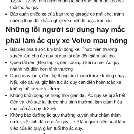
12,3V - 12,8V, nếu dưới chúng ta nên sạc thêm để kéo dài
tuổi thọ ắc quy.
Bảo quản chiếc
xe
của bạn trong garage có mái che, tránh
những thay đổi khắc nghiệt về nhiệt độ hoặc khí hậu.
Những lỗi người sử dụng hay mắc
phải làm ắc quy xe Volvo mau hỏng
Bật đèn pha trước khi khởi động xe: Thực hiện thường
xuyên làm cho ắc quy bị quá tải dẫn đến giảm tuổi thọ.
Quên tắt đèn (Đèn táp lô, đèn cabin,..) khi rời xe: Ắc quy
nhanh hết điện hơn bình thường
Dùng máy lạnh, đèn, hệ thống âm thanh khi xe không chạy:
Nếu kéo dài vài giờ liên tục ắc quy cạn điện hoàn toàn xe
không thể tự sạc lại được
Không khởi động xe trong thời gian dài: Ắc quy sẽ bị xả hết
điện và khó sạc lại được như bình thường, làm giảm hiệu
suất của ắc quy đi 25%
Không bảo dưỡng ắc quy thường xuyên như châm thêm
nước, vệ sinh đầu cọc ắc quy,... sẽ làm giảm hiệu suất làm
việc của ắc quy, giảm tuổi thọ ắc quy.