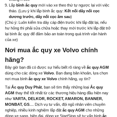
Lắp
bình ắc quy
mới vào xe theo thứ tự ngược lại với việc
tháo. (Lưu ý khi lắp bình ắc quy:
Kết nối dây nối cọc
dương trước, dây nối cọc âm sau
)
(Chú ý: Luôn kiểm tra dây cáp điện trước khi lắp đặt lại, nếu
hư hỏng thì phải sửa chữa hoặc thay mới trước khi lắp đặt trở
lại bình ắc quy để đảm bảo an toàn trong quá trình vận hành
của xe)
Nơi mua ắc quy xe Volvo chính
hãng?
Bây giờ bạn đã có được sự hiểu biết rõ ràng về
ắc quy AGM
dùng cho các dòng xe
Volvo
. Bạn đang băn khoăn, lựa chọn
nơi mua bình
ắc quy xe Volvo
chính hãng, uy tín?
Tại
Ắc quy Duy Phát
, bạn sẽ tìm thấy những loại
Ắc quy
AGM
thay thế tốt nhất từ ​​các thương hiệu hàng đầu hiện nay
như
VARTA, DELKOR, ROCKET, AMARON, BANNER,
MONBAT, GS
.... Dịch vụ tư vấn, đội ngũ nhân viên chuyên
nghiệp, nhiều kinh nghiệm lắp đặt
ắc quy AGM
cho những
dòng xe sang, hiện đại, dòng xe StartStop sẽ tư vấn bình
ắc