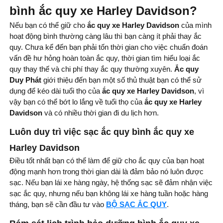
bình ắc quy xe Harley Davidson?
Nếu bạn có thể giữ cho
ắc quy xe Harley Davidson
của mình
hoạt động bình thường càng lâu thì bạn càng ít phải thay ắc
quy. Chưa kể đến bạn phải tốn thời gian cho việc chuẩn đoán
vấn đề hư hỏng hoàn toàn ắc quy, thời gian tìm hiểu loại ắc
quy thay thế và chi phí thay ắc quy thường xuyên.
Ắc quy
Duy Phát
giới thiệu đến bạn một số thủ thuật bạn có thể sử
dụng để kéo dài tuổi thọ của
ắc quy xe Harley Davidson
, vì
vậy bạn có thể bớt lo lắng về tuổi thọ của
ắc quy xe Harley
Davidson
và có nhiều thời gian đi du lịch hơn.
Luôn duy trì việc sạc ắc quy bình ắc quy xe
Harley Davidson
Điều tốt nhất bạn có thể làm để giữ cho ắc quy của bạn hoạt
động mạnh hơn trong thời gian dài là đảm bảo nó luôn được
sạc. Nếu bạn lái xe hàng ngày, hệ thống sạc sẽ đảm nhận việc
sạc ắc quy, nhưng nếu bạn không lái xe hàng tuần hoặc hàng
tháng, bạn sẽ cần đầu tư vào
BỘ SẠC ẮC QUY
.