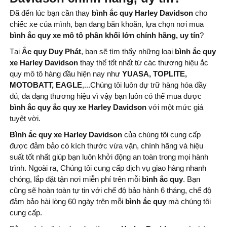
Đã đến lúc bạn cần thay
bình
ắc quy Harley Davidson
cho
chiếc xe của mình, bạn đang băn khoăn, lựa chọn nơi mua
bình
ắc quy xe mô tô phân khối lớn chính hãng, uy tín
?
Tại
Ắc quy Duy Phát
, bạn sẽ tìm thấy những loại
bình ắc quy
xe Harley Davidson
thay thế tốt nhất từ ​​các thương hiệu ắc
quy mô tô hàng đầu hiện nay như
YUASA, TOPLITE,
MOTOBATT, EAGLE
,...Chúng tôi luôn dự trữ hàng hóa đầy
đủ, đa dạng thương hiệu vì vậy bạn luôn có thể mua được
bình
ắc quy ắc quy xe Harley Davidson
với một mức giá
tuyệt vời.
Bình ắc quy xe Harley Davidson
của chúng tôi cung cấp
được đảm bảo có kích thước vừa vặn, chính hãng và hiệu
suất tốt nhất giúp bạn luôn khởi động an toàn trong mọi hành
trình. Ngoài ra, Chúng tôi cung cấp dịch vụ giao hàng nhanh
chóng, lắp đặt tận nơi miễn phí trên mỗi
bình
ắc quy
. Bạn
cũng sẽ hoàn toàn tự tin với chế độ bảo hành 6 tháng, chế độ
đảm bảo hài lòng 60 ngày trên mỗi
bình ắc quy
mà chúng tôi
cung cấp.