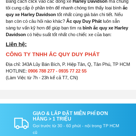
Bằng cách click vào các dòng xe
Harley Davidson
mà chúng
tôi cung cấp ở phần trên để nhanh chóng tìm thấy loại bình
ắc
quy xe Harley Davidson
tốt nhất cùng giá bán chi tiết. Nếu
bạn còn có câu hỏi nào khác?
Ắc quy Duy Phát
luôn sẵn
sàng tư vấn kỹ hơn để giúp bạn tìm ra
bình
ắc quy xe Harley
Davidson
có hiệu suất tốt nhất cho chiếc xe của bạn:
Liên hệ:
CÔNG TY TNHH ẮC QUY DUY PHÁT
Địa chỉ: 343A Lũy Bán Bích, P. Hiệp Tân, Q, Tân Phú, TP HCM
HOTLINE:
0906 788 277 - 0935 77 22 55
(Làm Việc từ 7h - 23h kể cả T7, CN)
GIAO & LẮP ĐẶT MIỄN PHÍ ĐƠN
HÀNG > 1 TRIỆU
Gọi trước từ 30 - 60 phút - nội trong TP HCM
cũ