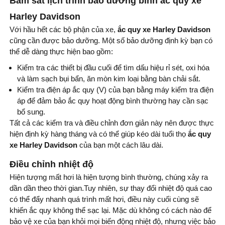
Bám sát lịch trình bảo dưỡng bình ắc quy xe
Harley Davidson
Với hầu hết các bộ phận của xe,
ắc quy xe Harley Davidson
cũng cần được bảo dưỡng. Một số bảo dưỡng định kỳ bạn có
thể dễ dàng thực hiện bao gồm:
Kiểm tra các thiết bị đầu cuối để tìm dấu hiệu rỉ sét, oxi hóa
và làm sạch bụi bẩn, ăn mòn kim loại bằng bàn chải sắt.
Kiểm tra điện áp ắc quy (V) của bạn bằng máy kiểm tra điện
áp để đảm bảo ắc quy hoạt động bình thường hay cần sạc
bổ sung.
Tất cả các kiểm tra và điều chỉnh đơn giản này nên được thực
hiện định kỳ hàng tháng và có thể giúp kéo dài tuổi thọ
ắc quy
xe Harley Davidson
của bạn một cách lâu dài.
Điều chỉnh nhiệt độ
Hiện tượng mất hơi là hiện tượng bình thường, chúng xảy ra
dần dần theo thời gian.Tuy nhiên, sự thay đổi nhiệt độ quá cao
có thể đẩy nhanh quá trình mất hơi, điều này cuối cùng sẽ
khiến ắc quy không thể sạc lại. Mặc dù không có cách nào để
bảo vệ xe của bạn khỏi mọi biến động nhiệt độ, nhưng việc bảo