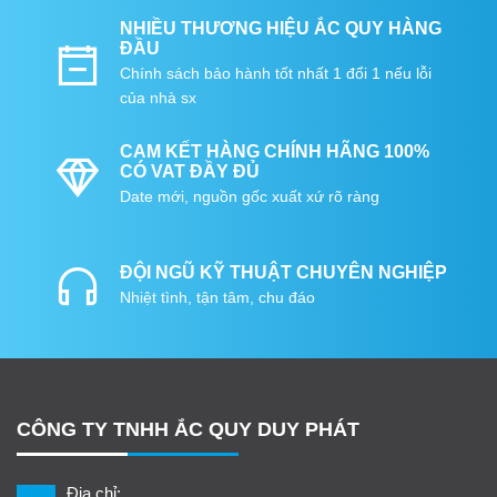
NHIỀU THƯƠNG HIỆU ẮC QUY HÀNG
ĐẦU
Chính sách bảo hành tốt nhất 1 đổi 1 nếu lỗi
của nhà sx
CAM KẾT HÀNG CHÍNH HÃNG 100%
CÓ VAT ĐẦY ĐỦ
Date mới, nguồn gốc xuất xứ rõ ràng
ĐỘI NGŨ KỸ THUẬT CHUYÊN NGHIỆP
Nhiệt tình, tận tâm, chu đáo
CÔNG TY TNHH ẮC QUY DUY PHÁT
Địa chỉ: