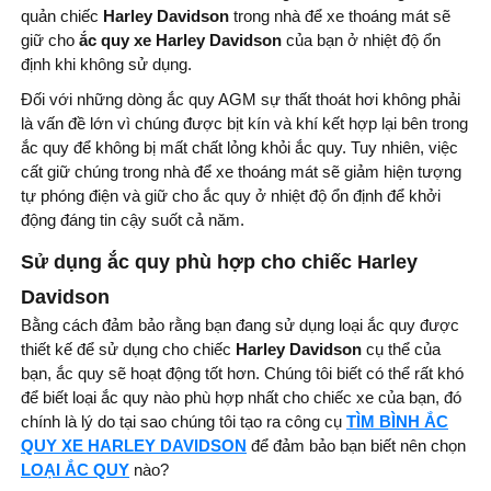
quản chiếc
Harley Davidson
trong nhà để xe thoáng mát sẽ
giữ cho
ắc quy xe Harley Davidson
của bạn ở nhiệt độ ổn
định khi không sử dụng.
Đối với những dòng ắc quy AGM sự thất thoát hơi không phải
là vấn đề lớn vì chúng được bịt kín và khí kết hợp lại bên trong
ắc quy để không bị mất chất lỏng khỏi ắc quy. Tuy nhiên, việc
cất giữ chúng trong nhà để xe thoáng mát sẽ giảm hiện tượng
tự phóng điện và giữ cho ắc quy ở nhiệt độ ổn định để khởi
động đáng tin cậy suốt cả năm.
Sử dụng ắc quy phù hợp cho chiếc Harley
Davidson
Bằng cách đảm bảo rằng bạn đang sử dụng loại ắc quy được
thiết kế để sử dụng cho chiếc
Harley Davidson
cụ thể của
bạn, ắc quy sẽ hoạt động tốt hơn. Chúng tôi biết có thể rất khó
để biết loại ắc quy nào phù hợp nhất cho chiếc xe của bạn, đó
chính là lý do tại sao chúng tôi tạo ra công cụ
TÌM BÌNH ẮC
QUY XE HARLEY DAVIDSON
để đảm bảo bạn biết nên chọn
LOẠI ẮC QUY
nào?