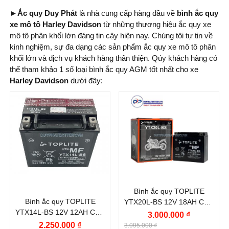
►Ắc quy Duy Phát
là nhà cung cấp hàng đầu về
bình ắc quy
xe mô tô Harley Davidson
từ những thương hiệu ắc quy xe
mô tô phân khối lớn đáng tin cậy hiện nay. Chúng tôi tự tin về
kinh nghiệm, sự đa dạng các sản phẩm ắc quy xe mô tô phân
khối lớn và dịch vụ khách hàng thân thiện. Qúy khách hàng có
thể tham khảo 1 số loại bình ắc quy AGM tốt nhất cho xe
Harley Davidson
dưới đây:
Thương hiệu ắc quy:
Thương hiệu ắc quy:
TOPLITE
TOPLITE
Điện thế (V):
12 V
Điện thế (V):
12 V
Dung lượng (Ah):
12.6
Vị trí cọc:
Cọc nghịch L
Ah
Kiểu cọc:
Cọc bắt ốc
Dòng khởi động CCA
Bình ắc quy TOPLITE
Dung lượng (Ah):
18
(A):
Bình ắc quy TOPLITE
YTX20L-BS 12V 18AH CCA
Ah
200 A
YTX14L-BS 12V 12AH CCA
270A
3.000.000 ₫
200A
2.250.000 ₫
Công nghệ:
AGM
3.095.000 ₫