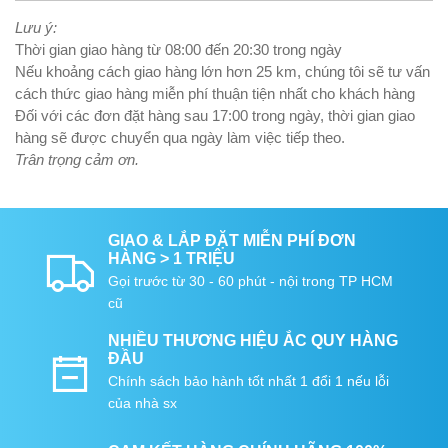
Lưu ý:
Thời gian giao hàng từ 08:00 đến 20:30 trong ngày
Nếu khoảng cách giao hàng lớn hơn 25 km, chúng tôi sẽ tư vấn
cách thức giao hàng miễn phí thuận tiện nhất cho khách hàng
Đối với các đơn đặt hàng sau 17:00 trong ngày, thời gian giao
hàng sẽ được chuyển qua ngày làm việc tiếp theo.
Trân trọng cảm ơn.
GIAO & LẮP ĐẶT MIỄN PHÍ ĐƠN
HÀNG > 1 TRIỆU
Gọi trước từ 30 - 60 phút - nội trong TP HCM
cũ
NHIỀU THƯƠNG HIỆU ẮC QUY HÀNG
ĐẦU
Chính sách bảo hành tốt nhất 1 đổi 1 nếu lỗi
của nhà sx