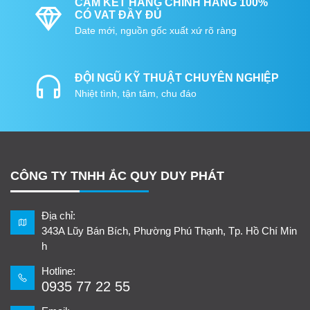
CAM KẾT HÀNG CHÍNH HÃNG 100%
CÓ VAT ĐẦY ĐỦ
Date mới, nguồn gốc xuất xứ rõ ràng
ĐỘI NGŨ KỸ THUẬT CHUYÊN NGHIỆP
Nhiệt tình, tận tâm, chu đáo
CÔNG TY TNHH ẮC QUY DUY PHÁT
Địa chỉ:
343A Lũy Bán Bích, Phường Phú Thạnh, Tp. Hồ Chí Min
h
Hotline:
0935 77 22 55