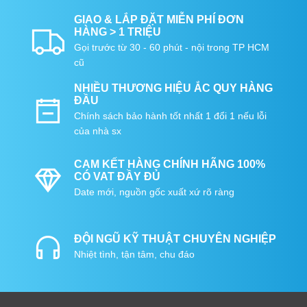
GIAO & LẮP ĐẶT MIỄN PHÍ ĐƠN
HÀNG > 1 TRIỆU
Gọi trước từ 30 - 60 phút - nội trong TP HCM
cũ
NHIỀU THƯƠNG HIỆU ẮC QUY HÀNG
ĐẦU
Chính sách bảo hành tốt nhất 1 đổi 1 nếu lỗi
của nhà sx
CAM KẾT HÀNG CHÍNH HÃNG 100%
CÓ VAT ĐẦY ĐỦ
Date mới, nguồn gốc xuất xứ rõ ràng
ĐỘI NGŨ KỸ THUẬT CHUYÊN NGHIỆP
Nhiệt tình, tận tâm, chu đáo