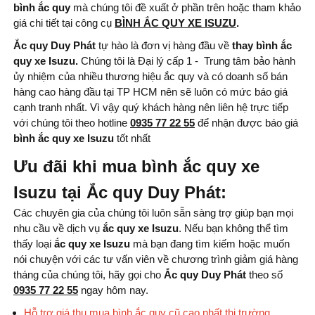
Quốc
bình ắc quy
mà chúng tôi đề xuất ở phần trên hoặc tham khảo
giá chi tiết tại công cụ
BÌNH ẮC QUY XE ISUZU
.
Ắc quy Duy Phát
tự hào là đơn vị hàng đầu về
thay bình ắc
quy xe Isuzu.
Chúng tôi là Đại lý cấp 1 - Trung tâm bảo hành
ủy nhiệm của nhiều thương hiệu ắc quy và có doanh số bán
hàng cao hàng đầu tại TP HCM nên sẽ luôn có mức báo giá
cạnh tranh nhất. Vì vậy quý khách hàng nên liên hệ trực tiếp
với chúng tôi theo hotline
0935 77 22 55
để nhận được báo giá
bình ắc quy xe Isuzu
tốt nhất
Ưu đãi khi mua bình ắc quy xe
Isuzu tại Ắc quy Duy Phát:
Các chuyên gia của chúng tôi luôn sẵn sàng trợ giúp bạn mọi
nhu cầu về dịch vụ
ắc quy xe Isuzu
. Nếu bạn không thể tìm
thấy loại
ắc quy xe Isuzu
mà bạn đang tìm kiếm hoặc muốn
nói chuyện với các tư vấn viên về chương trình giảm giá hàng
tháng của chúng tôi, hãy gọi cho
Ắc quy Duy Phát
theo số
0935 77 22 55
ngay hôm nay.
Hỗ trợ giá thu mua bình ắc quy cũ cao nhất thị trường.