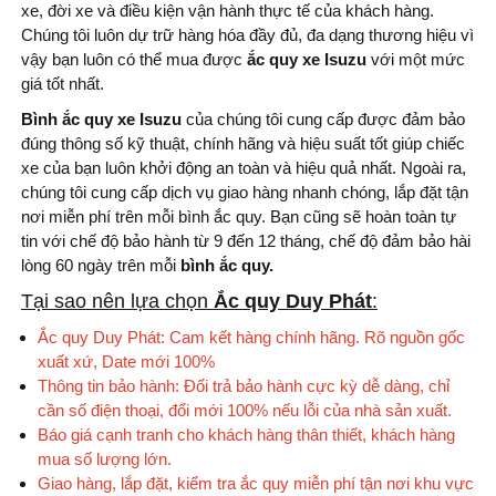
xe, đời xe và điều kiện vận hành thực tế của khách hàng.
Chúng tôi luôn dự trữ hàng hóa đầy đủ, đa dạng thương hiệu vì
vậy bạn luôn có thể mua được
ắc quy xe Isuzu
với một mức
giá tốt nhất.
Bình ắc quy xe Isuzu
của chúng tôi cung cấp được đảm bảo
đúng thông số kỹ thuật, chính hãng và hiệu suất tốt giúp chiếc
xe của bạn luôn khởi động an toàn và hiệu quả nhất. Ngoài ra,
chúng tôi cung cấp dịch vụ giao hàng nhanh chóng, lắp đặt tận
nơi miễn phí trên mỗi bình ắc quy. Bạn cũng sẽ hoàn toàn tự
tin với chế độ bảo hành từ 9 đến 12 tháng, chế độ đảm bảo hài
lòng 60 ngày trên mỗi
bình
ắc quy.
Tại sao nên lựa chọn
Ắc quy Duy Phát
:
Ắc quy Duy Phát: Cam kết hàng chính hãng. Rõ nguồn gốc
xuất xứ, Date mới 100%
Thông tin bảo hành: Đổi trả bảo hành cực kỳ dễ dàng, chỉ
cần số điện thoại, đổi mới 100% nếu lỗi của nhà sản xuất.
Báo giá cạnh tranh cho khách hàng thân thiết, khách hàng
mua số lượng lớn.
Giao hàng, lắp đặt, kiểm tra ắc quy miễn phí tận nơi khu vực