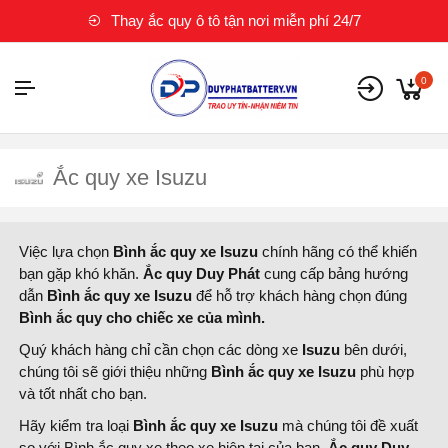
Thay ắc quy ô tô tận nơi miễn phí 24/7
0
Ắc quy xe Isuzu
Việc lựa chọn
Bình ắc quy xe Isuzu
chính hãng có thể khiến
bạn gặp khó khăn.
Ắc quy Duy Phát
cung cấp bảng hướng
dẫn
Bình ắc quy xe Isuzu
để hỗ trợ khách hàng chọn đúng
Bình ắc quy cho chiếc xe của mình.
Quý khách hàng chỉ cần chọn các dòng xe
Isuzu
bên dưới,
chúng tôi sẽ giới thiệu những
Bình ắc quy xe Isuzu
phù hợp
và tốt nhất cho bạn.
Hãy kiểm tra loại
Bình ắc quy xe Isuzu
mà chúng tôi đề xuất
so với Bình ắc quy xe theo xe hiện tại của bạn.
Ắc quy Duy