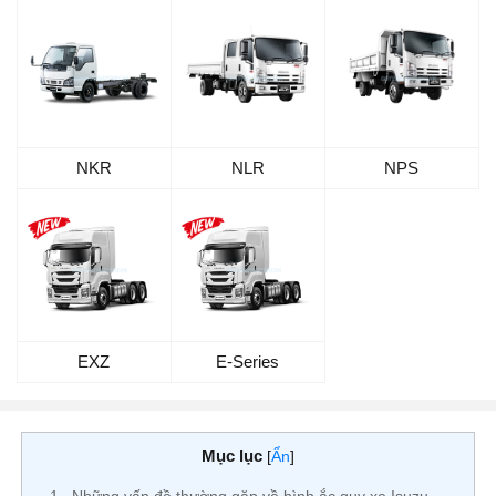
NKR
NLR
NPS
EXZ
E-Series
Mục lục
[
Ẩn
]