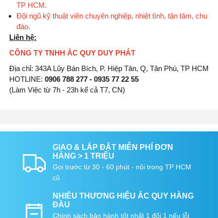
TP HCM.
Đội ngũ kỹ thuật viên chuyên nghiệp, nhiệt tình, tận tâm, chu
đáo.
Liên hệ:
CÔNG TY TNHH ẮC QUY DUY PHÁT
Địa chỉ: 343A Lũy Bán Bích, P. Hiệp Tân, Q, Tân Phú, TP HCM
HOTLINE:
0906 788 277 - 0935 77 22 55
(Làm Việc từ 7h - 23h kể cả T7, CN)
GIAO & LẮP ĐẶT MIỄN PHÍ ĐƠN
HÀNG > 1 TRIỆU
Gọi trước từ 30 - 60 phút - nội trong TP HCM
cũ
NHIỀU THƯƠNG HIỆU ẮC QUY HÀNG
ĐẦU
Chính sách bảo hành tốt nhất 1 đổi 1 nếu lỗi