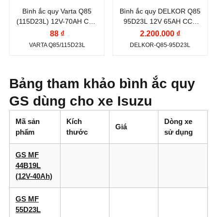
Bình ắc quy Varta Q85
Bình ắc quy DELKOR Q85
Dòng khởi động
Dòng khởi động
(115D23L) 12V-70AH CCA
95D23L 12V 65AH CCA
CCA (A):
CCA (A):
660A
620A
88 ₫
2.200.000 ₫
660 A
620 A
VARTA Q85/115D23L
DELKOR-Q85-95D23L
Công nghệ:
EFB
Công nghệ:
EFB
(Enhanced Flooded
(Enhanced Flooded
Battery)
Battery)
Bảng tham khảo bình ắc quy
Vị trí cọc:
Cọc nghịch
Vị trí cọc:
Cọc nghịch
GS dùng cho xe Isuzu
L
L
Mã sản
Kích
Dòng xe
Kiểu cọc:
Cọc tiêu
Kiểu cọc:
Cọc tiêu
Giá
phẩm
thước
sử dụng
chuẩn
chuẩn
Nước sản xuất:
Hàn
GS MF
44B19L
Quốc
(12V-40Ah)
GS MF
55D23L