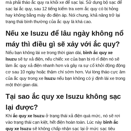
mà phải tháo ắc quy ra khỏi xe để sạc lại. Sử dụng bộ sạc để
sạc lại ắc quy, sau 12 tiếng kiểm tra xem ắc quy có bị hỏng
hay không bằng máy đo điện áp. Nói chung, khả năng trở lại
trạng thái bình thường của ắc quy là khá cao.
Nếu xe Isuzu để lâu ngày không nổ
máy thì điều gì sẽ xảy với ắc quy?
Nếu bạn không lái xe trong thời gian dài,
bình ắc quy xe
Isuzu
sẽ tự xả điện, nếu chiếc xe của bạn bị rò rỉ điện nó sẽ
làm ắc quy xả điện nhanh hơn và gây ra sự cố khởi động động
cơ sau 10 ngày hoặc thậm chí sớm hơn. Vui lòng tháo cực âm
của ắc quy trong xe
Isuzu
nếu bạn không có ý định lái xe trong
một thời gian dài.
Tại sao ắc quy xe Isuzu không sạc
lại được?
Khi
ắc quy xe Isuzu
ở trạng thái xả điện quá mức, nó sẽ rơi
vào trạng thái cạn kiệt, hết điện hoàn toàn. Lúc này
bình ắc
quy xe Isuzu
sẽ không chấp nhận sạc lại ở mức sạc tiêu