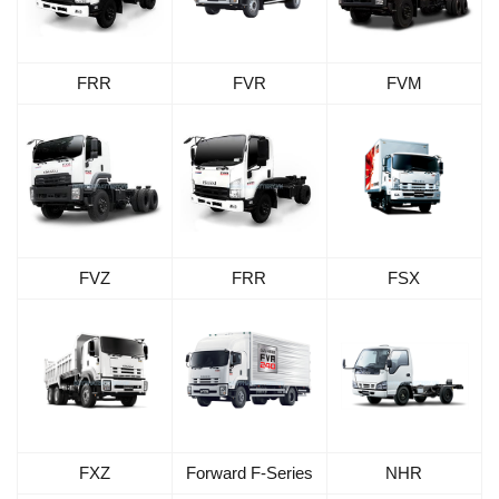
FRR
FVR
FVM
FVZ
FRR
FSX
FXZ
Forward F-Series
NHR