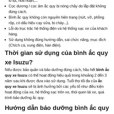
lũ lụt, hỏa hoạn,...
Cọc dương / cọc âm ắc quy bị nóng chảy do lắp đặt không
đúng cách.
Bình ắc quy không còn nguyên hiện trạng (nứt, vỡ, phồng
rộp, có dấu hiệu cạy sửa, bị cháy...).
Lỗi do trục trặc hệ thống điện và hệ thống sạc xe của khách
hàng.
Sử dụng không đúng hướng dẫn, sai chức năng, mục đích
(Chích cá, xung điện, hàn điện).
Thời gian sử dụng của bình ắc quy
xe Isuzu?
Nếu được bảo quản và bảo dưỡng đúng cách, hầu hết
bình
ắc
quy xe Isuzu
có thể hoạt động hiệu quả trong khoảng 2 đến 3
năm sau khi được đưa vào sử dụng. Tuổi thọ tối đa của
ắc
quy xe Isuzu
sẽ bị ảnh hưởng bởi các yếu tố như điều kiện
hoạt động của xe, hệ thống sạc trên xe, thói quen lái xe, quá
trình bảo dưỡng ắc quy.
Hướng dẫn bảo dưỡng bình ắc quy