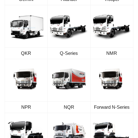
QKR
Q-Series
NMR
NPR
NQR
Forward N-Series