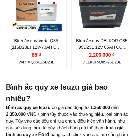
Vị trí cọc:
Cọc nghịch
VARTA
DELKOR
chuẩn
L
Điện thế (V):
12 V
Điện thế (V):
12 V
Kiểu cọc:
Cọc tiêu
Dung lượng (Ah):
70
Dung lượng (Ah):
65
chuẩn
Ah
Ah
Bình ắc quy Varta Q85
Bình ắc quy DELKOR Q85
Dòng khởi động
Dòng khởi động
(115D23L) 12V-70AH CCA
95D23L 12V 65AH CCA
CCA (A):
CCA (A):
660A
620A
88 ₫
2.200.000 ₫
660 A
620 A
VARTA Q85/115D23L
DELKOR-Q85-95D23L
Công nghệ:
EFB
Công nghệ:
EFB
(Enhanced Flooded
(Enhanced Flooded
Battery)
Battery)
Bình ắc quy xe Isuzu giá bao
Vị trí cọc:
Cọc nghịch
Vị trí cọc:
Cọc nghịch
nhiêu?
L
L
Bình ắc quy xe Isuzu
có giá dao động từ
1.350.000
đến
Kiểu cọc:
Cọc tiêu
Kiểu cọc:
Cọc tiêu
2.350.000
VNĐ / bình tùy thuộc vào thương hiệu, loại bình ắc
quy. Tùy vào các tiêu chí lựa chọn, điều kiện vận hành, nhu
chuẩn
chuẩn
cầu sử dụng thực tế qúy khách hàng có thể tham khảo
giá
Nước sản xuất:
Hàn
bình ắc quy xe
Ford
bằng cách click vào các mã sản phẩm