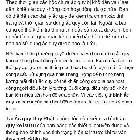
Theo thời gian các hộc chứa ắc quy bị khô dần và rỉ sét
dần, khiến ắc quy không còn hoạt động được nữa. Bạn
có thể đến các đại lý ắc quy để kiểm tra chính xác tình
trạng và thời gian sử dụng ắc quy còn lại. Ngoài ra bạn
cũng có thể kiểm tra thông tin ngày sản xuất được in bên
ngoài bình ắc quy hoặc trên phiếu bảo hành để kiểm tra
bạn đã sử dụng ắc quy được bao lâu rồi.
Nếu bạn không thường xuyên kiểm tra và bảo dưỡng ắc quy,
khi nó không hoạt động ở mức tối ưu, chiếc
Isuzu
của bạn có
thể gây áp lực lên hệ thống sạc hoặc bộ khởi động để cải thiện
công suất. Sử dụng quá nhiều năng lượng để bù cho năng
lượng mất đi từ ắc quy có thể khiến động cơ của bạn hoạt
động ngoài điều kiện lý tưởng. Cuối cùng, điều này sẽ khiến
bạn tốn nhiều tiền hơn để sửa chữa. Vì vậy việc giữ
bình ắc
quy xe Isuzu
của bạn hoạt động ở mức tối ưu là cực kỳ quan
trọng.
Tại
Ắc quy Duy Phát
, chúng tôi luôn kiểm tra
bình ắc
quy xe Isuzu
của bạn bằng các thiết bị chuyên dụng và
thông báo chính xác tình trạng hiện tại trước khi tư vấn
thay mới và lắp đặt.