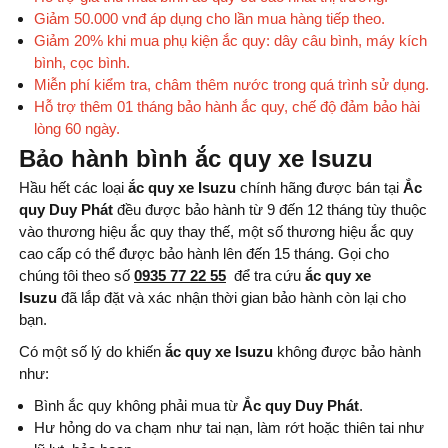
Giảm 50.000 vnđ áp dụng cho lần mua hàng tiếp theo.
Giảm 20% khi mua phụ kiện ắc quy: dây câu bình, máy kích
bình, cọc bình.
Miễn phí kiểm tra, châm thêm nước trong quá trình sử dụng.
Hỗ trợ thêm 01 tháng bảo hành ắc quy, chế độ đảm bảo hài
lòng 60 ngày.
Bảo hành bình ắc quy xe Isuzu
Hầu hết các loại
ắc quy xe Isuzu
chính hãng được bán tại
Ắc
quy Duy Phát
đều được bảo hành từ 9 đến 12 tháng tùy thuộc
vào thương hiệu ắc quy thay thế, một số thương hiệu ắc quy
cao cấp có thể được bảo hành lên đến 15 tháng. Gọi cho
chúng tôi theo số
0935 77 22 55
để tra cứu
ắc quy xe
Isuzu
đã lắp đặt và xác nhận thời gian bảo hành còn lại cho
bạn.
Có một số lý do khiến
ắc quy xe Isuzu
không được bảo hành
như:
Bình ắc quy không phải mua từ
Ắc quy Duy Phát
.
Hư hỏng do va chạm như tai nạn, làm rớt hoặc thiên tai như