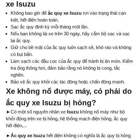
xe Isuzu
Không bao giờ để
ắc quy xe Isuzu
rơi vào trạng thái cạn
kiệt, hết điện hoàn toàn.
Sạc ắc quy định kỳ mỗi tháng một lần.
Nếu bạn không lái xe trên 30 ngày, hãy cắm bộ sạc và sạc
lại ắc quy.
Giữ cho bề mặt của ắc quy luôn sạch sẽ, khô ráo và không
có bụi bẩn.
Làm sạch các đầu cọc của ắc quy để tránh bị ăn mòn. Kiểm
tra ống thông hơi, đảm bảo rằng nó không bị cong, tắc
nghẽn.
Bảo vệ ắc quy khỏi các tác động hoặc chấn động mạnh.
Xe không nổ được máy, có phải do
ắc quy xe Isuzu bị hỏng?
►
Có một số nguyên nhân xe
Isuzu
không nổ máy như bộ
khởi động trên xe bị hỏng, hệ thống mạch điện hỏng, ắc quy
hết điện,...
►Ắc quy xe Isuzu
hết điện không có nghĩa là ắc quy bị hỏng