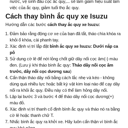
nước, vệ sinh đầu cọc ắc quy,... sẽ làm giảm hiệu suất làm
việc của ắc quy, giảm tuổi thọ ắc quy.
Cách thay bình ắc quy xe Isuzu
Hướng dẫn các bước
cách thay
ắc quy xe Isuzu:
Đảm bảo rằng động cơ xe của bạn đã tắt, tháo chìa khóa ra
khỏi ổ khóa, cài phanh tay.
Xác định vị trí lắp đặt
bình ắc quy xe Isuzu: Dưới nắp ca
pô
Sử dụng cờ lê để nới lỏng chốt giữ dây nối cọc âm(-) màu
đen. (Lưu ý khi tháo bình ắc quy:
Tháo dây nối cọc âm
trước, dây nối cọc dương sau
)
Cẩn thận tháo dây nối bằng cách lắc nhẹ và kéo - không
dùng quá nhiều lực hoặc bất kỳ vật kim loại nào để cạy dây
nối ra khỏi ắc quy. Điều này có thể làm hỏng dây nối.
Lặp lại bước 3 và bước 4 để tháo dây nối cọc dương(+)
màu đỏ.
Xác định vị trí thanh cố định bình ắc quy và tháo nó ra bằng
cờ lê hoặc thanh chữ T.
Nhấc bình ắc quy ra khởi xe. Hãy luôn cẩn thận vì bình ắc
quy khá nặng.