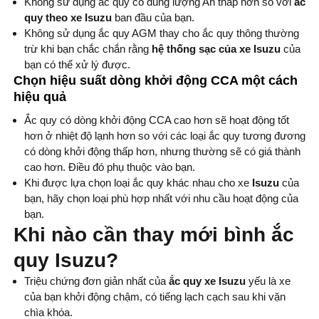
Không sử dụng ắc quy có dung lượng Ah thấp hơn so với
ắc
quy theo xe Isuzu
ban đầu của bạn.
Không sử dụng ắc quy AGM thay cho ắc quy thông thường
trừ khi bạn chắc chắn rằng
hệ thống sạc của xe Isuzu
của
bạn có thể xử lý được.
Chọn hiệu suất dòng khởi động CCA một cách
hiệu quả
Ắc quy có dòng khởi động CCA cao hơn sẽ hoạt động tốt
hơn ở nhiệt độ lạnh hơn so với các loại ắc quy tương đương
có dòng khởi động thấp hơn, nhưng thường sẽ có giá thành
cao hơn. Điều đó phụ thuộc vào bạn.
Khi được lựa chọn loại ắc quy khác nhau cho xe
Isuzu
của
bạn, hãy chọn loại phù hợp nhất với nhu cầu hoạt động của
bạn.
Khi nào cần thay mới bình ắc
quy Isuzu?
Triệu chứng đơn giản nhất của
ắc quy xe Isuzu
yếu là xe
của bạn khởi động chậm, có tiếng lạch cạch sau khi vặn
chìa khóa.