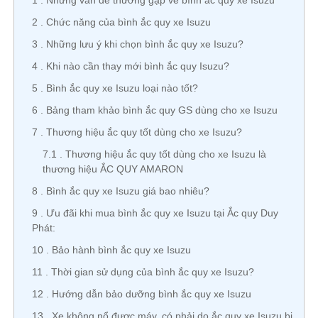
1
Những vấn đề thường gặp về bình ắc quy xe Isuzu
2
Chức năng của bình ắc quy xe Isuzu
3
Những lưu ý khi chọn bình ắc quy xe Isuzu?
4
Khi nào cần thay mới bình ắc quy Isuzu?
5
Bình ắc quy xe Isuzu loại nào tốt?
6
Bảng tham khảo bình ắc quy GS dùng cho xe Isuzu
7
Thương hiệu ắc quy tốt dùng cho xe Isuzu?
7.1
Thương hiệu ắc quy tốt dùng cho xe Isuzu là
thương hiệu ẮC QUY AMARON
8
Bình ắc quy xe Isuzu giá bao nhiêu?
9
Ưu đãi khi mua bình ắc quy xe Isuzu tại Ắc quy Duy
Phát:
10
Bảo hành bình ắc quy xe Isuzu
11
Thời gian sử dụng của bình ắc quy xe Isuzu?
12
Hướng dẫn bảo dưỡng bình ắc quy xe Isuzu
13
Xe không nổ được máy, có phải do ắc quy xe Isuzu bị