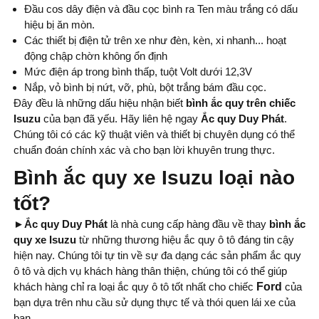
Đầu cos dây điện và đầu cọc bình ra Ten màu trắng có dấu
hiệu bị ăn mòn.
Các thiết bị điện tử trên xe như đèn, kèn, xi nhanh... hoạt
động chập chờn không ổn định
Mức điện áp trong bình thấp, tuột Volt dưới 12,3V
Nắp, vỏ bình bị nứt, vỡ, phù, bột trắng bám đầu cọc.
Đây đều là những dấu hiệu nhận biết
bình
ắc quy trên chiếc
Isuzu
của bạn đã yếu. Hãy liên hệ ngay
Ắc quy Duy Phát
.
Chúng tôi có các kỹ thuật viên và thiết bị chuyên dụng có thể
chuẩn đoán chính xác và cho bạn lời khuyên trung thực.
Bình ắc quy xe Isuzu loại nào
tốt?
►Ắc quy Duy Phát
là nhà cung cấp hàng đầu về thay
bình ắc
quy xe Isuzu
từ những thương hiệu ắc quy ô tô đáng tin cậy
hiện nay. Chúng tôi tự tin về sự đa dạng các sản phẩm ắc quy
ô tô và dịch vụ khách hàng thân thiện, chúng tôi có thể giúp
khách hàng chỉ ra loại ắc quy ô tô tốt nhất cho chiếc
Ford
của
bạn dựa trên nhu cầu sử dụng thực tế và thói quen lái xe của
bạn.