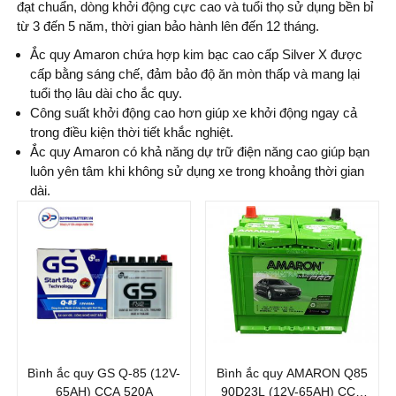
đạt chuẩn, dòng khởi động cực cao và tuổi thọ sử dụng bền bỉ
từ 3 đến 5 năm, thời gian bảo hành lên đến 12 tháng.
Ắc quy Amaron chứa hợp kim bạc cao cấp Silver X được
cấp bằng sáng chế, đảm bảo độ ăn mòn thấp và mang lại
tuổi thọ lâu dài cho ắc quy.
Công suất khởi động cao hơn giúp xe khởi động ngay cả
trong điều kiện thời tiết khắc nghiệt.
Ắc quy Amaron có khả năng dự trữ điện năng cao giúp bạn
luôn yên tâm khi không sử dụng xe trong khoảng thời gian
dài.
Thương hiệu ắc
Thương hiệu ắc
quy:
quy:
GS
AMARON
Điện thế (V):
12 V
Điện thế (V):
12 V
Dung lượng (Ah):
65
Dung lượng (Ah):
65
Ah
Ah
Bình ắc quy GS Q-85 (12V-
Bình ắc quy AMARON Q85
Dòng khởi động
Dòng khởi động
65AH) CCA 520A
90D23L (12V-65AH) CCA