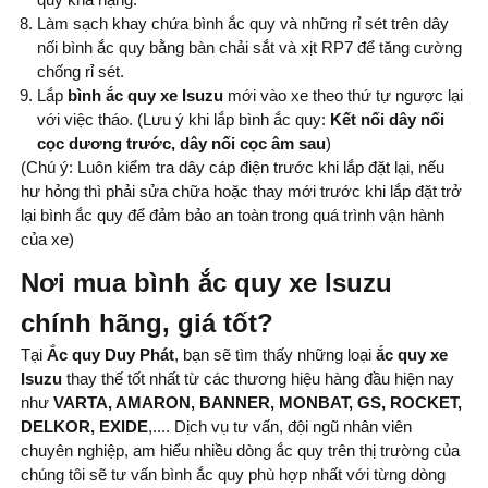
Làm sạch khay chứa bình ắc quy và những rỉ sét trên dây
nối bình ắc quy bằng bàn chải sắt và xịt RP7 để tăng cường
chống rỉ sét.
Lắp
bình ắc quy xe
Isuzu
mới vào xe theo thứ tự ngược lại
với việc tháo. (Lưu ý khi lắp bình ắc quy:
Kết nối dây nối
cọc dương trước, dây nối cọc âm sau
)
(Chú ý: Luôn kiểm tra dây cáp điện trước khi lắp đặt lại, nếu
hư hỏng thì phải sửa chữa hoặc thay mới trước khi lắp đặt trở
lại bình ắc quy để đảm bảo an toàn trong quá trình vận hành
của xe)
Nơi mua bình ắc quy xe Isuzu
chính hãng, giá tốt?
Tại
Ắc quy Duy Phát
, bạn sẽ tìm thấy những loại
ắc quy xe
Isuzu
thay thế tốt nhất từ ​​các thương hiệu hàng đầu hiện nay
như
VARTA, AMARON, BANNER, MONBAT, GS, ROCKET,
DELKOR, EXIDE
,.... Dịch vụ tư vấn, đội ngũ nhân viên
chuyên nghiệp, am hiểu nhiều dòng ắc quy trên thị trường của
chúng tôi sẽ tư vấn bình ắc quy phù hợp nhất với từng dòng