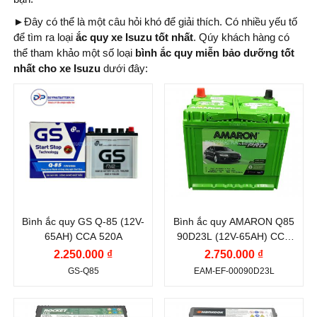
►
Đây có thể là một câu hỏi khó để giải thích. Có nhiều yếu tố
để tìm ra loại
ắc quy xe Isuzu tốt nhất
. Qúy khách hàng có
thể tham khảo một số loại
bình ắc quy miễn bảo dưỡng tốt
nhất cho xe Isuzu
dưới đây:
Thương hiệu ắc
Thương hiệu ắc
quy:
quy:
GS
AMARON
Điện thế (V):
12 V
Điện thế (V):
12 V
Dung lượng (Ah):
65
Dung lượng (Ah):
65
Ah
Ah
Bình ắc quy GS Q-85 (12V-
Bình ắc quy AMARON Q85
Dòng khởi động
Dòng khởi động
65AH) CCA 520A
90D23L (12V-65AH) CCA
CCA (A):
CCA (A):
600A
2.250.000 ₫
2.750.000 ₫
520 A
600 A
GS-Q85
EAM-EF-00090D23L
Công nghệ:
EFB
Công nghệ:
EFB
(Enhanced Flooded
(Enhanced Flooded
Thương hiệu ắc
Thương hiệu ắc