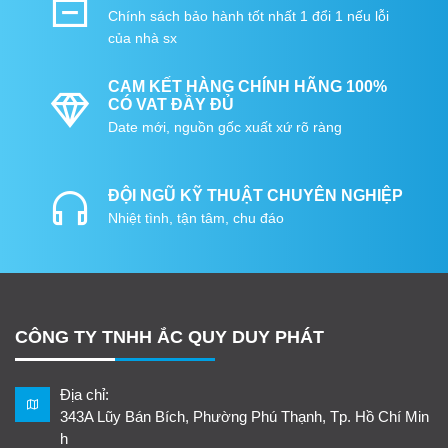
Chính sách bảo hành tốt nhất 1 đổi 1 nếu lỗi
của nhà sx
CAM KẾT HÀNG CHÍNH HÃNG 100%
CÓ VAT ĐẦY ĐỦ
Date mới, nguồn gốc xuất xứ rõ ràng
ĐỘI NGŨ KỸ THUẬT CHUYÊN NGHIỆP
Nhiệt tình, tận tâm, chu đáo
CÔNG TY TNHH ẮC QUY DUY PHÁT
Địa chỉ:
343A Lũy Bán Bích, Phường Phú Thạnh, Tp. Hồ Chí Min
h