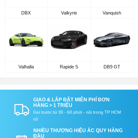
DBX
Valkyrie
Vanquish
Valhalla
Rapide S
DB9 GT
GIAO & LẮP ĐẶT MIỄN PHÍ ĐƠN
HÀNG > 1 TRIỆU
Gọi trước từ 30 - 60 phút - nội trong TP HCM
cũ
NHIỀU THƯƠNG HIỆU ẮC QUY HÀNG
ĐẦU