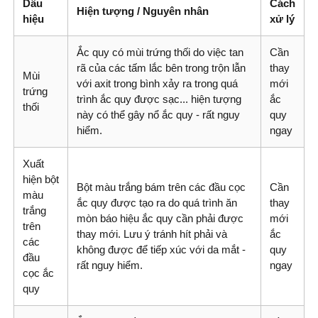
Dấu
Cách
Hiện tượng / Nguyên nhân
hiệu
xử lý
Ắc quy có mùi trứng thối do việc tan
Cần
rã của các tấm lắc bên trong trộn lẫn
thay
Mùi
với axit trong bình xảy ra trong quá
mới
trứng
trình ắc quy được sạc... hiện tượng
ắc
thối
này có thể gây nổ ắc quy - rất nguy
quy
hiểm.
ngay
Xuất
hiện bột
Bột màu trắng bám trên các đầu cọc
Cần
màu
ắc quy được tạo ra do quá trình ăn
thay
trắng
mòn báo hiệu ắc quy cần phải được
mới
trên
thay mới. Lưu ý tránh hít phải và
ắc
các
không được để tiếp xúc với da mắt -
quy
đầu
rất nguy hiểm.
ngay
cọc ắc
quy