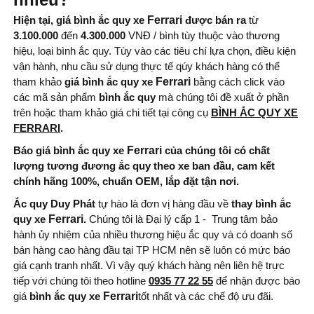
L
Hiện tại, giá bình ắc quy xe
Ferrari
được bán ra
từ
Kiểu cọc:
DIN L - Cọc
3.100.000
đến
4.300.000
VNĐ / bình tùy thuộc vào thương
hiệu, loại bình ắc quy. Tùy vào các tiêu chí lựa chọn, điều kiện
Chìm
vận hành, nhu cầu sử dụng thực tế qúy khách hàng có thể
Nước sản xuất:
Hàn
tham khảo
giá bình ắc quy xe
Ferrari
bằng cách click vào
Quốc
các mã sản phẩm
bình ắc quy
mà chúng tôi đề xuất ở phần
trên hoặc tham khảo giá chi tiết tại công cụ
BÌNH ẮC QUY XE
FERRARI
.
Báo giá bình ắc quy xe
Ferrari
của chúng tôi có chất
lượng tương đương ắc quy theo xe ban đầu, cam kết
chính hãng 100%, chuẩn OEM, lắp đặt tận nơi.
Ắc quy Duy Phát
tự hào là đơn vị hàng đầu về
thay bình ắc
quy xe
Ferrari
.
Chúng tôi là Đại lý cấp 1 - Trung tâm bảo
hành ủy nhiệm của nhiều thương hiệu ắc quy và có doanh số
bán hàng cao hàng đầu tại TP HCM nên sẽ luôn có mức báo
giá cạnh tranh nhất. Vì vậy quý khách hàng nên liên hệ trực
tiếp với chúng tôi theo hotline
0935 77 22 55
để nhận được báo
giá
bình ắc quy xe
Ferrari
tốt nhất và các chế độ ưu đãi.