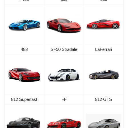
488
SF90 Stradale
LaFerrari
812 Superfast
FF
812 GTS