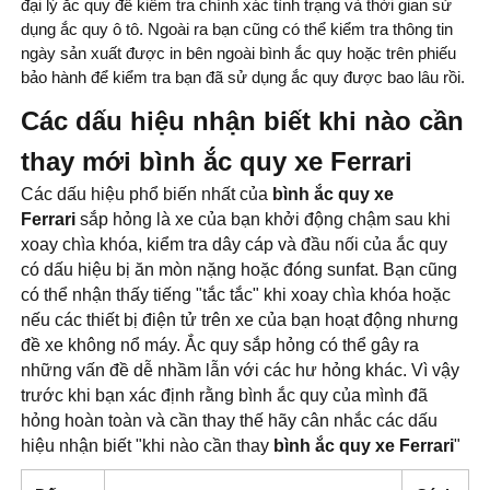
đại lý ắc quy để kiểm tra chính xác tình trạng và thời gian sử
dụng ắc quy ô tô. Ngoài ra bạn cũng có thể kiểm tra thông tin
ngày sản xuất được in bên ngoài bình ắc quy hoặc trên phiếu
bảo hành để kiểm tra bạn đã sử dụng ắc quy được bao lâu rồi.
Các dấu hiệu nhận biết khi nào cần
thay mới bình ắc quy xe Ferrari
Các dấu hiệu phổ biến nhất của
bình ắc quy xe
Ferrari
sắp hỏng là xe của bạn khởi động chậm sau khi
xoay chìa khóa, kiểm tra dây cáp và đầu nối của ắc quy
có dấu hiệu bị ăn mòn nặng hoặc đóng sunfat. Bạn cũng
có thể nhận thấy tiếng "tắc tắc" khi xoay chìa khóa hoặc
nếu các thiết bị điện tử trên xe của bạn hoạt động nhưng
đề xe không nổ máy. Ắc quy sắp hỏng có thể gây ra
những vấn đề dễ nhầm lẫn với các hư hỏng khác. Vì vậy
trước khi bạn xác định rằng bình ắc quy của mình đã
hỏng hoàn toàn và cần thay thế hãy cân nhắc các dấu
hiệu nhận biết "khi nào cần thay
bình ắc quy xe Ferrari
"