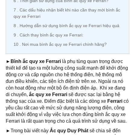
6
Thời gian sử dụng của bình ắc quy xe Ferrari?
7
Các dấu hiệu nhận biết khi nào cần thay mới bình ắc
quy xe Ferrari
8
Hướng dẫn sử dụng bình ắc quy xe Ferrari hiệu quả
9
Cách thay bình ắc quy xe Ferrari:
10
Nơi mua bình ắc quy xe Ferrari chính hãng?
►Bình ắc quy xe Ferrari
là phụ tùng quan trọng được
thiết kế để tạo ra một luồng công suất mạnh để khởi động
động cơ và cấp nguồn cho hệ thống điện, hệ thống mô
đun điều khiển, các tiện ích điện tử trên xe. Ngoài ra nó
còn hoạt động như một bộ ổn định điện áp. Khi xe đang
di chuyển,
ắc quy xe Ferrari
sẽ được sạc lại bằng hệ
thống sạc của xe. Điểm đặc biệt là các dòng xe
Ferrari
có
yêu cầu rất cao về mức sử dụng năng lượng điện, công
suất khởi động vì vậy việc lựa chọn đúng bình ắc quy xe
Ferrari là rất quan trọng cho cả quá trình sử dụng về sau.
►
Trong bài viết này
Ắc quy Duy Phát
sẽ chia sẻ đến