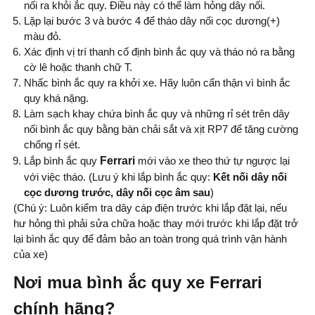
nối ra khỏi ắc quy. Điều này có thể làm hỏng dây nối.
Lặp lại bước 3 và bước 4 để tháo dây nối cọc dương(+)
màu đỏ.
Xác định vị trí thanh cố định bình ắc quy và tháo nó ra bằng
cờ lê hoặc thanh chữ T.
Nhấc bình ắc quy ra khởi xe. Hãy luôn cẩn thận vì bình ắc
quy khá nặng.
Làm sạch khay chứa bình ắc quy và những rỉ sét trên dây
nối bình ắc quy bằng bàn chải sắt và xịt RP7 để tăng cường
chống rỉ sét.
Lắp bình ắc quy
Ferrari
mới vào xe theo thứ tự ngược lại
với việc tháo. (Lưu ý khi lắp bình ắc quy:
Kết nối dây nối
cọc dương trước, dây nối cọc âm sau
)
(Chú ý: Luôn kiểm tra dây cáp điện trước khi lắp đặt lại, nếu
hư hỏng thì phải sửa chữa hoặc thay mới trước khi lắp đặt trở
lại bình ắc quy để đảm bảo an toàn trong quá trình vận hành
của xe)
Nơi mua bình ắc quy xe Ferrari
chính hãng?