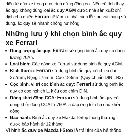
điện tử của xe trong quá trình dừng động cơ. Nếu cố tình thay
ắc quy không đúng loại
ắc quy AGM
được nhà sản xuất chỉ
định cho chiếc
Ferrari
sẽ làm xe phát sinh lỗi sau vài tháng sử
dụng, ắc quy sẽ nhanh chóng hư hỏng
Những lưu ý khi chọn bình ắc quy
xe Ferrari
Dung lượng ắc quy:
Ferrari
sử dụng bình ắc quy có dung
lượng 70Ah.
Loại bình:
Các dòng xe Ferrari sử dụng bình ắc quy AGM.
Kích thước:
Ferrari
sử dụng bình ắc quy có chiều dài
277mm, Rộng 175mm, Cao 188mm (Quy chuẩn DIN LN3)
Cọc bình, vị trí cọc bình ắc quy:
Ferrari
sử dụng bình ắc
quy có cọc nghịch L, kiểu cọc chìm DIN.
Dòng khởi động CCA:
Ferrari
sử dụng bình ắc quy có
dòng khởi động CCA từ 760A là đáp ứng tốt nhu cầu khởi
động.
Bảo hành
: Bình ắc quy xe Mazda I-Stop thông thường
được bảo hành từ 12 tháng.
Vì bình
ắc quy xe Mazda I-Stop
là trái tim của hệ thống