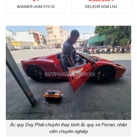
720 A
(Absorbent Glass
BANNER-AGM-570 01
DELKOR AGM LN3
Mat)
Công nghệ:
AGM
Dung lượng (Ah):
70
(Absorbent Glass
Mat)
Ah
Vị trí cọc:
Cọc nghịch
Vị trí cọc:
Cọc nghịch
L
L
Kiểu cọc:
Cọc tiêu
Kiểu cọc:
DIN L - Cọc
chuẩn
Chìm
Nước sản xuất:
Hàn
Quốc
Ắc quy Duy Phát chuyên thay bình ắc quy xe Ferrari, nhân
viên chuyên nghiệp