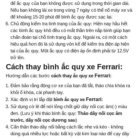
để ắc quy của bạn không được sử dụng trong thời gian dài.
Nếu bạn không lái xe trong vòng 7 ngày có thể nổ máy xe và
để khoảng 15-20 phút để bình ắc quy được sạc lại.
Chủ động kiểm tra tình trạng của ắc quy: Hiện nay hầu hết
các bình ắc quy khô đều có mắt thần trên nắp bình giúp bạn
chẩn đoán tại chỗ tình trạng ắc quy. Ngoài ra, có một cách
hiệu quả hơn đó là sử dụng vôn kế để kiểm tra điện áp hiện
tại của ắc quy. Một ắc quy có điện áp ổn định phải từ 12.5V
trở lên.
Cách thay bình ắc quy xe Ferrari:
Hướng dẫn các bước
cách thay
ắc quy xe
Ferrari
:
Đảm bảo rằng động cơ xe của bạn đã tắt, tháo chìa khóa ra
khỏi ổ khóa, cài phanh tay.
Xác định vị trí lắp đặt
bình ắc quy xe
Ferrari
:
Sử dụng cờ lê để nới lỏng chốt giữ dây nối cọc âm(-) màu
đen. (Lưu ý khi tháo bình ắc quy:
Tháo dây nối cọc âm
trước, dây nối cọc dương sau
)
Cẩn thận tháo dây nối bằng cách lắc nhẹ và kéo - không
dùng quá nhiều lực hoặc bất kỳ vật kim loại nào để cạy dây