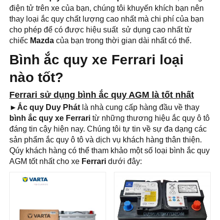
điện tử trên xe của bạn, chúng tôi khuyến khích bạn nên
thay loại ắc quy chất lượng cao nhất mà chi phí của bạn
cho phép để có được hiệu suất sử dụng cao nhất từ ​​
chiếc
Mazda
của bạn trong thời gian dài nhất có thể.
Bình ắc quy xe Ferrari loại
nào tốt?
Ferrari sử dụng bình ắc quy AGM là tốt nhất
►Ắc quy Duy Phát
là nhà cung cấp hàng đầu về thay
bình ắc quy xe Ferrari
từ những thương hiệu ắc quy ô tô
đáng tin cậy hiện nay. Chúng tôi tự tin về sự đa dạng các
sản phẩm ắc quy ô tô và dịch vụ khách hàng thân thiện.
Qúy khách hàng có thể tham khảo một số loại bình ắc quy
AGM tốt nhất cho xe
Ferrari
dưới đây:
Thương hiệu ắc
Thương hiệu ắc
quy:
quy:
VARTA
MERCEDES BENZ