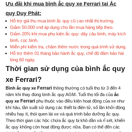
Ưu đãi khi mua bình ắc quy xe Ferrari tại Ắc
quy Duy Phát:
Hỗ trợ giá thu mua bình ắc quy cũ cao nhất thị trường.
Giảm 50.000 vnđ áp dụng cho lần mua hàng tiếp theo.
Giảm 20% khi mua phụ kiện ắc quy: dây câu bình, máy kích
bình, cọc bình.
Miễn phí kiểm tra, châm thêm nước trong quá trình sử dụng.
Hỗ trợ thêm 01 tháng bảo hành ắc quy, chế độ đảm bảo hài
lòng 60 ngày.
Thời gian sử dụng của bình ắc quy
xe Ferrari?
Bình ắc quy xe
Ferrari
thông thường có tuổi thọ từ 3 đến 4
năm khi thay đúng bình ắc quy AGM. Tuổi thọ tối đa của
ắc
quy xe
Ferrari
phụ thuộc vào điều kiện hoạt động của xe như
khí hâu, tần suất sử dụng các thiết bị điện tử, số lần khởi động
nhiều hay ít, thói quen lái xe và quá trình bảo dưỡng ắc quy.
Theo thời gian các hộc chứa ắc quy bị khô dần và rỉ sét, khiến
ắc quy không còn hoạt động được nữa. Bạn có thể đến các