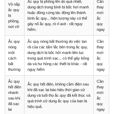
Ắc quy bị phồng lên do quá nhiệt,
Cần
Vỏ nắp
dung dịch trong bình bị bốc hơi manh
thay
ắc quy
hoặc đông cứng tác động lên thành
mới
bị
bình ắc quy... hiện tượng này có thể
ắc
phồng,
gây nổ ắc quy, rò rỉ axit - rất nguy
quy
nứt vỡ
hiểm.
ngay
Ắc quy
Ắc quy nóng bất thường do việc tan
Cần
nóng
rã của các tấm lắc bên trong ắc quy,
thay
một
dung dịch bị bốc hởi mạnh liên tục
mới
cách
trong quá trình sạc... có thể gây bỏng
ắc
bất
da và hư hỏng các thiết bị khác - rất
quy
thường
nguy hiểm
ngay
Ắc quy
Cần
Ắc quy hết điện, không cầm điện sau
hết điện
thay
khi đã sạc lại báo hiệu thời gian sử
nhanh
mới
dụng và tuổi thọ ắc quy đã kết thúc và
sau khi
ắc
quá trình sử dụng ắc quy của bạn là
đã sạc
quy
hiệu quả.
lai
ngay