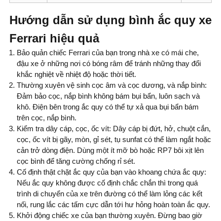
Hướng dẫn sử dụng bình ắc quy xe
Ferrari hiệu quả
Bảo quản chiếc Ferrari của bạn trong nhà xe có mái che,
đậu xe ở những nơi có bóng râm để tránh những thay đổi
khắc nghiệt về nhiệt độ hoặc thời tiết.
Thường xuyên vệ sinh cọc âm và cọc dương, và nắp bình:
Đảm bảo cọc, nắp bình không bám bụi bẩn, luôn sạch và
khô. Điện bên trong ắc quy có thể tự xả qua bụi bẩn bám
trên cọc, nắp bình.
Kiểm tra dây cáp, cọc, ốc vít: Dây cáp bị đứt, hở, chuột cắn,
cọc, ốc vít bị gãy, mòn, gỉ sét, tụ sunfat có thể làm ngắt hoặc
cản trở dòng điện. Dùng một ít mỡ bò hoặc RP7 bôi xịt lên
cọc bình để tăng cường chống rỉ sét.
Cố định thật chặt ắc quy của bạn vào khoang chứa ắc quy:
Nếu ắc quy không được cố định chắc chắn thì trong quá
trình di chuyển của xe trên đường có thể làm lỏng các kết
nối, rung lắc các tấm cực dẫn tới hư hỏng hoàn toàn ắc quy.
Khởi động chiếc xe của bạn thường xuyên. Đừng bao giờ