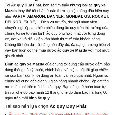
Tại
Ắc quy Duy Phát
, bạn sẽ tìm thấy những loại
ắc quy xe
Mazda
thay thế tốt nhất từ ​​các thương hiệu hàng đầu hiện nay
như
VARTA, AMARON, BANNER, MONBAT, GS, ROCKET,
DELKOR, EXIDE
,.... Dịch vụ tư vấn, đội ngũ nhân viên
chuyên nghiệp, am hiểu nhiều dòng ắc quy trên thị trường của
chúng tôi sẽ tư vấn bình ắc quy phù hợp nhất với từng dòng
xe, đời xe và điều kiện vận hành thực tế của khách hàng.
Chúng tôi luôn dự trữ hàng hóa đầy đủ, đa dạng thương hiệu vì
vậy bạn luôn có thể mua được
ắc quy xe Mazda
với một mức
giá tốt nhất.
Bình ắc quy xe Mazda
của chúng tôi cung cấp được đảm bảo
đúng thông số kỹ thuật, chính hãng và hiệu suất tốt giúp chiếc
xe của bạn luôn khởi động an toàn và hiệu quả nhất. Ngoài ra,
chúng tôi cung cấp dịch vụ giao hàng nhanh chóng, lắp đặt tận
nơi miễn phí trên mỗi bình ắc quy. Bạn cũng sẽ hoàn toàn tự
tin với chế độ bảo hành 12 tháng, chế độ đảm bảo hài lòng 60
ngày trên mỗi
bình
ắc quy.
Tại sao nên lựa chọn
Ắc quy Duy Phát
:
Ắc quy Duy Phát: Cam kết hàng chính hãng. Rõ nguồn gốc