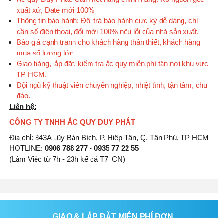
xuất xứ, Date mới 100%
Thông tin bảo hành: Đổi trả bảo hành cực kỳ dễ dàng, chỉ
cần số điện thoại, đổi mới 100% nếu lỗi của nhà sản xuất.
Báo giá cạnh tranh cho khách hàng thân thiết, khách hàng
mua số lượng lớn.
Giao hàng, lắp đặt, kiểm tra ắc quy miễn phí tận nơi khu vực
TP HCM.
Đội ngũ kỹ thuật viên chuyên nghiệp, nhiệt tình, tận tâm, chu
đáo.
Liên hệ:
CÔNG TY TNHH ẮC QUY DUY PHÁT
Địa chỉ: 343A Lũy Bán Bích, P. Hiệp Tân, Q, Tân Phú, TP HCM
HOTLINE:
0906 788 277 - 0935 77 22 55
(Làm Việc từ 7h - 23h kể cả T7, CN)
GIAO & LẮP ĐẶT MIỄN PHÍ ĐƠN