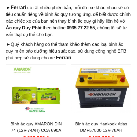
►Ferrari
có rất nhiều phiên bản, mỗi đời xe khác nhau sẽ có
tiêu chuẩn riêng về bình ắc quy tương ứng. để biết được chính
xác chiếc xe của bạn nên thay bình ắc quy gì hãy liên hệ với
Ắc quy Duy Phát
theo hotline
0935 77 22 55
, chúng tôi sẽ tư
vấn thật cụ thể cho bạn.
►
Quý khách hàng có thể tham khảo thêm các loại bình ắc
quy miễn bảo dưỡng hiệu suất cao, sử dụng công nghệ EFB
phù hợp sử dụng cho xe
Ferrari
Thương hiệu ắc
Thương hiệu ắc
quy:
quy:
AMARON
HANKOOK ATLAS
Điện thế (V):
12 V
Điện thế (V):
12 V
Dung lượng (Ah):
74
Dung lượng (Ah):
78
Ah
Ah
Bình ắc quy AMARON DIN
Bình ắc quy Hankook Atlas
Dòng khởi động
Dòng khởi động
74 (12V-74AH) CCA 690A
UMF57800 12V-78AH
CCA (A):
CCA (A):