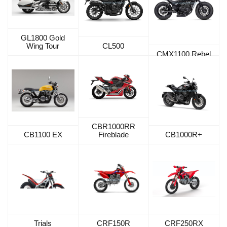
GL1800 Gold
Wing Tour
CL500
CMX1100 Rebel
CBR1000RR
CB1100 EX
Fireblade
CB1000R+
Trials
CRF150R
CRF250RX