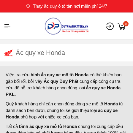
Thay ắc quy ô tô tận nơi miễn phí 24/7
0
Ắc quy xe Honda
Việc tra cứu
bình ắc quy xe mô tô Honda
có thể khiến bạn
gặp bối rối, bởi vậy
Ắc quy Duy Phát
cung cấp công cụ tra
cứu để hỗ trợ khách hàng chọn đúng loại
ắc quy xe Honda
PKL.
Quý khách hàng chỉ cần chọn đúng dòng xe mô tô
Honda
từ
danh sách bên dưới, chúng tôi sẽ giới thiệu loại
ắc quy xe
Honda
phù hợp với chiếc xe của bạn.
Tất cả
bình ắc quy xe mô tô Honda
chúng tôi cung cấp đều
được đảm bảo có chất lượng hàng đầu, tương thích 100% với