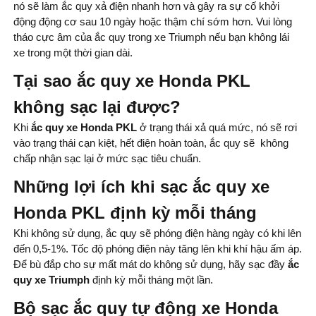
nó sẽ làm ắc quy xả điện nhanh hơn và gây ra sự cố khởi
động động cơ sau 10 ngày hoặc thậm chí sớm hơn. Vui lòng
tháo cực âm của ắc quy trong xe Triumph nếu bạn không lái
xe trong một thời gian dài.
Tại sao ắc quy xe Honda PKL
không sạc lại được?
Khi
ắc quy xe Honda PKL
ở trạng thái xả quá mức, nó sẽ rơi
vào trạng thái cạn kiệt, hết điện hoàn toàn, ắc quy sẽ không
chấp nhận sạc lại ở mức sạc tiêu chuẩn.
Những lợi ích khi sạc ắc quy xe
Honda PKL định kỳ mỗi tháng
Khi không sử dụng, ắc quy sẽ phóng điện hàng ngày có khi lên
đến 0,5-1%. Tốc độ phóng điện này tăng lên khi khí hậu ấm áp.
Để bù đắp cho sự mất mát do không sử dụng, hãy sạc đầy
ắc
quy xe Triumph
định kỳ mỗi tháng một lần.
Bộ sạc ắc quy tự động xe Honda