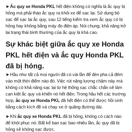
►Ắc quy xe Honda PKL
hết điện không có nghĩa là ắc quy bị
hỏng mà phải tháo ắc quy ra khỏi xe để sạc lại. Sử dụng bộ
sạc để sạc lại ắc quy, sau 12 tiếng kiểm tra xem ắc quy có bị
hỏng hay không bằng máy đo điện áp. Nói chung, khả năng trở
lại trạng thái bình thường của ắc quy là khá cao.
Sự khác biệt giữa ắc quy xe Honda
PKL hết điện và ắc quy Honda PKL
đã bị hỏng.
►
Hầu như tất cả mọi người đã có vài lần để đèn pha cả đêm
vào một thời điểm nào đó. Việc rút năng lượng chậm này mà
không có khả năng sạc lại từ hệ thống sạc chắc chắn sẽ làm
cạn kiệt ắc quy và khiến nó hết điện. Trong hầu hết các trường
hợp,
ắc quy xe Honda PKL
đã hết điện có thể được hồi sinh
bằng cách kích đề và chạy xe ở quãng đường dài.
►
Khi
ắc quy xe Honda PKL
đã bị hỏng, không có cách nào
để khôi phục nó. Bất kể bạn sạc bao nhiêu lần, ắc quy đã bị
hỏng sẽ không sạc được.