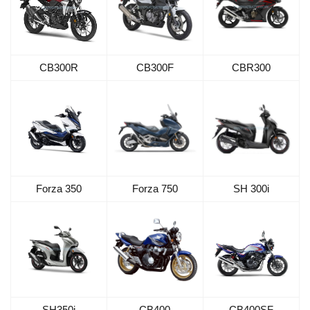
CB300F
CBR300
CB300R
Forza 350
Forza 750
SH 300i
SH350i
CB400
CB400SF