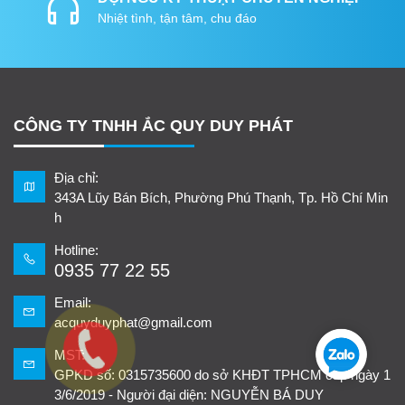
Nhiệt tình, tận tâm, chu đáo
CÔNG TY TNHH ẮC QUY DUY PHÁT
Địa chỉ:
343A Lũy Bán Bích, Phường Phú Thạnh, Tp. Hồ Chí Min
h
Hotline:
0935 77 22 55
Email:
acquyduyphat@gmail.com
MST:
GPKD số: 0315735600 do sở KHĐT TPHCM cấp ngày 1
3/6/2019 - Người đại diện: NGUYỄN BÁ DUY