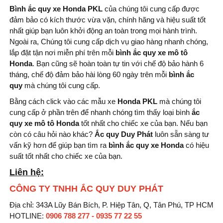
Bình ắc quy xe Honda PKL
của chúng tôi cung cấp được
đảm bảo có kích thước vừa vặn, chính hãng và hiệu suất tốt
nhất giúp bạn luôn khởi động an toàn trong mọi hành trình.
Ngoài ra, Chúng tôi cung cấp dịch vụ giao hàng nhanh chóng,
lắp đặt tận nơi miễn phí trên mỗi
bình
ắc quy xe mô tô
Honda
. Bạn cũng sẽ hoàn toàn tự tin với chế độ bảo hành 6
tháng, chế độ đảm bảo hài lòng 60 ngày trên mỗi
bình ắc
quy
mà chúng tôi cung cấp.
Bằng cách click vào các mẫu xe
Honda PKL
mà chúng tôi
cung cấp ở phần trên để nhanh chóng tìm thấy loại bình
ắc
quy xe mô tô Honda
tốt nhất cho chiếc xe của bạn. Nếu bạn
còn có câu hỏi nào khác?
Ắc quy Duy Phát
luôn sẵn sàng tư
vấn kỹ hơn để giúp bạn tìm ra
bình
ắc quy xe Honda
có hiệu
suất tốt nhất cho chiếc xe của bạn.
Liên hệ:
CÔNG TY TNHH ẮC QUY DUY PHÁT
Địa chỉ: 343A Lũy Bán Bích, P. Hiệp Tân, Q, Tân Phú, TP HCM
HOTLINE:
0906 788 277 - 0935 77 22 55