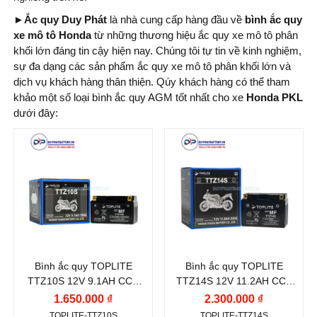
►Ắc quy Duy Phát
là nhà cung cấp hàng đầu về
bình ắc quy
xe mô tô Honda
từ những thương hiệu ắc quy xe mô tô phân
khối lớn đáng tin cậy hiện nay. Chúng tôi tự tin về kinh nghiệm,
sự đa dạng các sản phẩm ắc quy xe mô tô phân khối lớn và
dịch vụ khách hàng thân thiện. Qúy khách hàng có thể tham
khảo một số loại bình ắc quy AGM tốt nhất cho xe
Honda PKL
dưới đây:
Thương hiệu ắc quy:
Thương hiệu ắc quy:
TOPLITE
TOPLITE
Điện thế (V):
12 V
Điện thế (V):
12 V
Dòng khởi động CCA
Dòng khởi động CCA
(A):
(A):
190 A
230 A
Bình ắc quy TOPLITE
Bình ắc quy TOPLITE
Công nghệ:
AGM
Công nghệ:
AGM
TTZ10S 12V 9.1AH CCA
TTZ14S 12V 11.2AH CCA
(Absorbent Glass
(Absorbent Glass
190A
230A
1.650.000 ₫
2.300.000 ₫
Mat)
Mat)
TOPLITE-TTZ10S
TOPLITE-TTZ14S