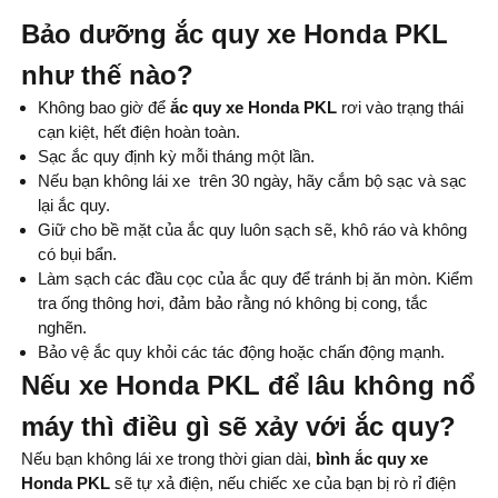
Bảo dưỡng ắc quy xe Honda PKL
như thế nào?
Không bao giờ để
ắc quy xe Honda PKL
rơi vào trạng thái
cạn kiệt, hết điện hoàn toàn.
Sạc ắc quy định kỳ mỗi tháng một lần.
Nếu bạn không lái xe trên 30 ngày, hãy cắm bộ sạc và sạc
lại ắc quy.
Giữ cho bề mặt của ắc quy luôn sạch sẽ, khô ráo và không
có bụi bẩn.
Làm sạch các đầu cọc của ắc quy để tránh bị ăn mòn. Kiểm
tra ống thông hơi, đảm bảo rằng nó không bị cong, tắc
nghẽn.
Bảo vệ ắc quy khỏi các tác động hoặc chấn động mạnh.
Nếu xe Honda PKL để lâu không nổ
máy thì điều gì sẽ xảy với ắc quy?
Nếu bạn không lái xe trong thời gian dài,
bình ắc quy xe
Honda PKL
sẽ tự xả điện, nếu chiếc xe của bạn bị rò rỉ điện