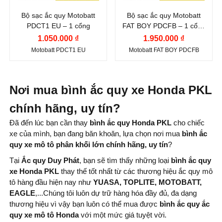
Bộ sạc ắc quy Motobatt
Bộ sạc ắc quy Motobatt
PDCT1 EU – 1 cổng
FAT BOY PDCFB – 1 cổng
– Có thang đo
1.050.000 ₫
1.950.000 ₫
Motobatt PDCT1 EU
Motobatt FAT BOY PDCFB
Nơi mua bình ắc quy xe Honda PKL
chính hãng, uy tín?
Đã đến lúc bạn cần thay
bình
ắc quy Honda PKL
cho chiếc
xe của mình, bạn đang băn khoăn, lựa chọn nơi mua
bình
ắc
quy xe mô tô phân khối lớn chính hãng, uy tín
?
Tại
Ắc quy Duy Phát
, bạn sẽ tìm thấy những loại
bình ắc quy
xe Honda PKL
thay thế tốt nhất từ ​​các thương hiệu ắc quy mô
tô hàng đầu hiện nay như
YUASA, TOPLITE, MOTOBATT,
EAGLE
,...Chúng tôi luôn dự trữ hàng hóa đầy đủ, đa dạng
thương hiệu vì vậy bạn luôn có thể mua được
bình
ắc quy ắc
quy xe mô tô Honda
với một mức giá tuyệt vời.