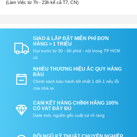
(Làm Việc từ 7h - 23h kể cả T7, CN)
GIAO & LẮP ĐẶT MIỄN PHÍ ĐƠN
HÀNG > 1 TRIỆU
Gọi trước từ 30 - 60 phút - nội trong TP HCM
cũ
NHIỀU THƯƠNG HIỆU ẮC QUY HÀNG
ĐẦU
Chính sách bảo hành tốt nhất 1 đổi 1 nếu lỗi
của nhà sx
CAM KẾT HÀNG CHÍNH HÃNG 100%
CÓ VAT ĐẦY ĐỦ
Date mới, nguồn gốc xuất xứ rõ ràng
ĐỘI NGŨ KỸ THUẬT CHUYÊN NGHIỆP