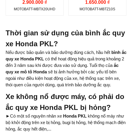
12V-21Ah CCA 320A
165A
2.900.000 ₫
1.650.000 ₫
Công nghệ:
AGM
Công nghệ:
AGM
MOTOBATT-MBTX20UHD
MOTOBATT-MBTZ10S
(Absorbent Glass
(Absorbent Glass
Mat)
Mat)
Thời gian sử dụng của bình ắc quy
Kiểu cọc:
Cọc bắt ốc
Nước sản xuất:
Indonesia
xe Honda PKL?
Nước sản xuất:
Nếu được bảo quản và bảo dưỡng đúng cách, hầu hết
bình
ắc
Indonesia
quy xe Honda PKL
có thể hoạt động hiệu quả trong khoảng 2
đến 3 năm sau khi được đưa vào sử dụng. Tuổi thọ của
ắc
quy xe mô tô Honda
sẽ bị ảnh hưởng bởi các yếu tố bên
ngoài như điều kiện hoạt động của xe, hệ thống sạc trên xe,
thói quen của người dùng, quá trình bảo dưỡng ắc quy.
Xe không nổ được máy, có phải do
ắc quy xe Honda PKL bị hỏng?
►
Có một số nguyên nhân xe
Honda PKL
không nổ máy như
bộ khởi động trên xe bị hỏng, bugi bị hỏng, hệ thống mạch điện
hỏng, ắc quy hết điện,...