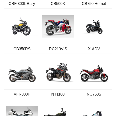
CRF 300L Rally
CB500X
CB750 Hornet
CB350RS
RC213V-S
X-ADV
VFR800F
NT1100
NC750S