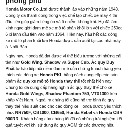
phong phú
Honda Motor Co.,Ltd
được thành lập vào những năm 1948.
Công ty đã thành công trong việc chế tạo chiếc xe máy 4 thì
đầu tiên giúp giảm tiếng ồn và ô nhiễm không khí. Họ đã làm
kinh ngạc giới đam mê xe mô tô phân khối lớn với chiếc 250cc
6 xi lanh đầu tiên vào năm 1964. Hiện nay, hầu hết các dòng
xe mô tô phân khối lớn Honda được sản xuất tại các nhà máy
ở Nhật Bản.
Ngày nay, Honda đã đạt được vị thế biểu tượng với những cái
tên như
Gold Wing
,
Shadow
và
Super Cub
.
Ắc quy Duy
Phát
tự hào tiếp nối niềm đam mê của những khách hàng yêu
thích các dòng xe
Honda PKL
bằng cách cung cấp các sản
phẩm
ắc quy xe mô tô Honda thay thế
tốt nhất hiện nay.
Chúng tôi đã cung cấp hàng nghìn ắc quy thay thế cho xe
Honda Gold Wings
,
Shadow Phantom 750
,
VTX1300
trên
khắp Việt Nam. Ngoài ra chúng tôi cũng hố trợ bình ắc quy
thay thế hiệu suất cao cho các dòng xe Honda được yêu thích
như:
NR750F
,
CB1000
,
CB650
,
Honda Rebel
và
Honda CBR
900RR
. Khách hàng của chúng tôi đã có những trải nghiệm kết
quả tuyệt vời khi sử dụng ắc quy AGM từ các thương hiệu