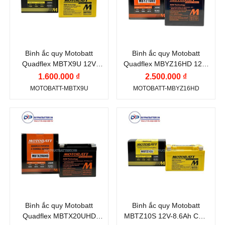
Công nghệ:
AGM
Dòng khởi động CCA
(A):
(Absorbent Glass
Mat)
240 A
Bình ắc quy Motobatt
Bình ắc quy Motobatt
Công nghệ:
AGM
Quadflex MBTX9U 12V
Quadflex MBYZ16HD 12V-
(Absorbent Glass
10.5Ah CCA 160A
16.5Ah CCA 240A
1.600.000 ₫
2.500.000 ₫
Mat)
MOTOBATT-MBTX9U
MOTOBATT-MBYZ16HD
Dung lượng (Ah):
16.5
Ah
Thương hiệu ắc quy:
Thương hiệu ắc quy:
MOTOBATT
MOTOBATT
Điện thế (V):
12 V
Điện thế (V):
12 V
Dung lượng (Ah):
21
Dung lượng (Ah):
8.6
Ah
Ah
Dòng khởi động CCA
Dòng khởi động CCA
Bình ắc quy Motobatt
Bình ắc quy Motobatt
(A):
(A):
Quadflex MBTX20UHD
MBTZ10S 12V-8.6Ah CCA
310 A
190 A