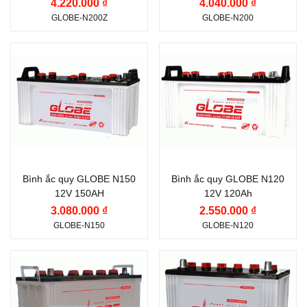
Vị trí cọc:
Cọc nằm
Vị trí cọc:
Cọc nằm
4.220.000 ₫
4.040.000 ₫
GLOBE-N200Z
GLOBE-N200
ngang N
ngang N
Kiểu cọc:
Cọc tiêu
Kiểu cọc:
Cọc tiêu
Thương hiệu ắc quy:
Thương hiệu ắc quy:
chuẩn
chuẩn
GLOBE
GLOBE
Nước sản xuất:
Việt
Nước sản xuất:
Việt
Điện thế (V):
12 V
Điện thế (V):
12 V
Nam
Nam
Dung lượng (Ah):
150
Dung lượng (Ah):
120
Ah
Ah
Công nghệ:
WET
Công nghệ:
WET
Bình ắc quy GLOBE N150
Bình ắc quy GLOBE N120
(Châm Axit)
(Châm Axit)
12V 150AH
12V 120Ah
Vị trí cọc:
Cọc nằm
Vị trí cọc:
Cọc nằm
3.080.000 ₫
2.550.000 ₫
GLOBE-N150
GLOBE-N120
ngang N
ngang N
Kiểu cọc:
Cọc tiêu
Kiểu cọc:
Cọc tiêu
Thương hiệu ắc quy:
Thương hiệu ắc quy:
chuẩn
chuẩn
GLOBE
GLOBE
Nước sản xuất:
Việt
Nước sản xuất:
Việt
Điện thế (V):
12 V
Điện thế (V):
12 V