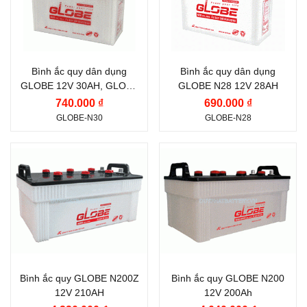
Công nghệ:
WET
(Châm Axit)
Bình ắc quy dân dụng
Bình ắc quy dân dụng
GLOBE 12V 30AH, GLOBE
GLOBE N28 12V 28AH
N30
740.000 ₫
690.000 ₫
GLOBE-N30
GLOBE-N28
Thương hiệu ắc quy:
Thương hiệu ắc quy:
GLOBE
GLOBE
Điện thế (V):
12 V
Điện thế (V):
12 V
Dung lượng (Ah):
210
Dung lượng (Ah):
200
Ah
Ah
Công nghệ:
WET
Công nghệ:
WET
Bình ắc quy GLOBE N200Z
Bình ắc quy GLOBE N200
(Châm Axit)
(Châm Axit)
12V 210AH
12V 200Ah