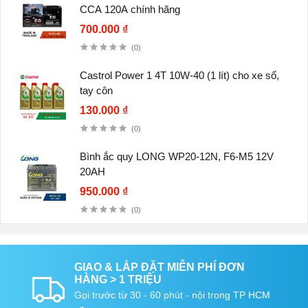
CCA 120A chính hãng
700.000 ₫
(0)
Castrol Power 1 4T 10W-40 (1 lít) cho xe số,
tay côn
130.000 ₫
(0)
Bình ắc quy LONG WP20-12N, F6-M5 12V
20AH
950.000 ₫
(0)
GIAO & LẮP ĐẶT MIỄN PHÍ ĐƠN
HÀNG > 1 TRIỆU
Gọi trước từ 30 - 60 phút - nội trong TP HCM