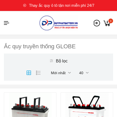
Thay ắc quy ô tô tận nơi miễn phí 24/7
0
Ắc quy truyền thống GLOBE
Bộ lọc
Mới nhất
40
Thương hiệu ắc quy:
GLOBE
Điện thế (V):
12 V