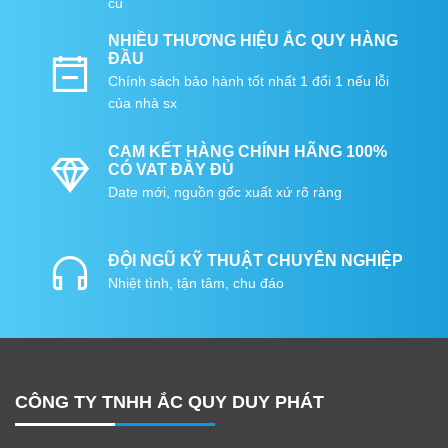
cũ
NHIỀU THƯƠNG HIỆU ẮC QUY HÀNG
ĐẦU
Chính sách bảo hành tốt nhất 1 đổi 1 nếu lỗi
của nhà sx
CAM KẾT HÀNG CHÍNH HÃNG 100%
CÓ VAT ĐẦY ĐỦ
Date mới, nguồn gốc xuất xứ rõ ràng
ĐỘI NGŨ KỸ THUẬT CHUYÊN NGHIỆP
Nhiệt tình, tận tâm, chu đáo
CÔNG TY TNHH ẮC QUY DUY PHÁT